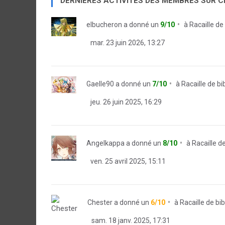
DERNIÈRES ACTIVITÉS DES MEMBRES SUR 
elbucheron
a donné un
9/10
à
Racaille de
mar. 23 juin 2026, 13:27
Gaelle90
a donné un
7/10
à
Racaille de bi
jeu. 26 juin 2025, 16:29
Angelkappa
a donné un
8/10
à
Racaille d
ven. 25 avril 2025, 15:11
Chester
a donné un
6/10
à
Racaille de bi
sam. 18 janv. 2025, 17:31