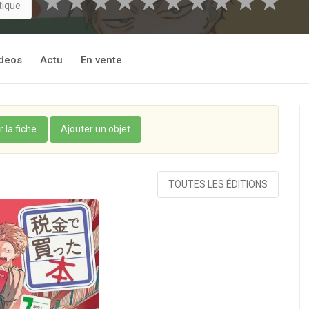
★
★
★
★
★
★
★
★
★
★
tique
deos
Actu
En vente
r la fiche
Ajouter un objet
TOUTES LES ÉDITIONS