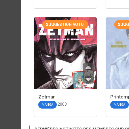
SUGGESTION AUTO.
SUGG
Zetman
Printem
2003
MANGA
MANGA