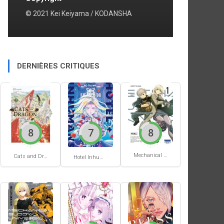
© 2021 Kei Keiyama / KODANSHA
DERNIÈRES CRITIQUES
8
7
8
Mechanical Buddy Universe #1
Cats and Dragon #3
Hotel Inhumans #1