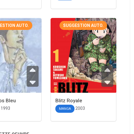
ESTION AUTO.
SUGGESTION AUTO.
ps Bleu
Blitz Royale
1993
2003
MANGA