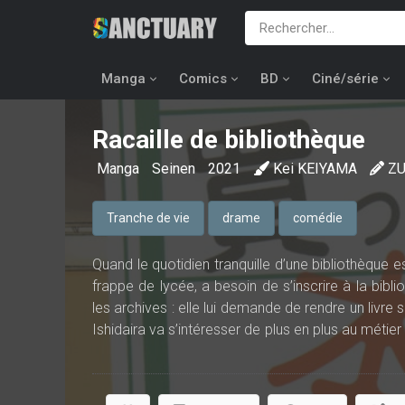
Manga
Comics
BD
Ciné/série
Racaille de bibliothèque
Manga
Seinen
2021
Kei KEIYAMA
ZU
Tranche de vie
drame
comédie
Quand le quotidien tranquille d’une bibliothèque es
frappe de lycée, a besoin de s’inscrire à la bib
les archives : elle lui demande de rendre un livre 
Ishidaira va s’intéresser de plus en plus au métie
savoir, fréquenté par des personnages hauts en co
Il n’est jamais trop tard pour se découvrir une pass