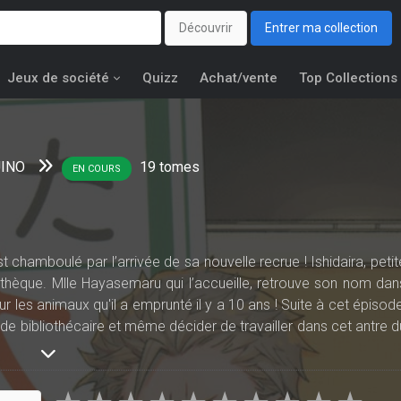
Découvrir
Entrer ma collection
Jeux de société
Quizz
Achat/vente
Top Collections
INO
19
tomes
EN COURS
t chamboulé par l’arrivée de sa nouvelle recrue ! Ishidaira, petit
liothèque. Mlle Hayasemaru qui l’accueille, retrouve son nom dan
sur les animaux qu'il a emprunté il y a 10 ans ! Suite à cet épisode
r de bibliothécaire et même décider de travailler dans cet antre d
uleur, passionnés par les livres… peut-être comme lui, en fait ?
ion pour les livres !