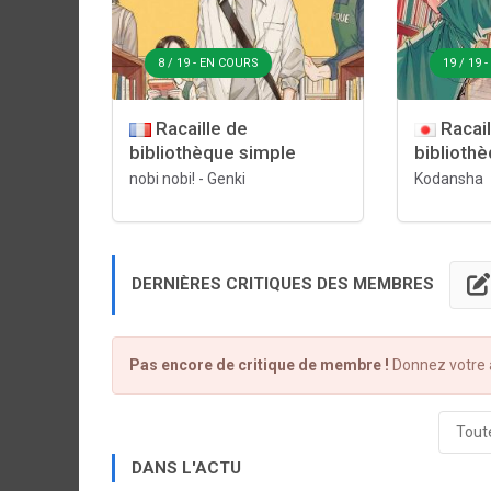
8 / 19 - EN COURS
19 / 19 
Racaille de
Racail
bibliothèque simple
biblioth
nobi nobi!
-
Genki
Kodansha
DERNIÈRES CRITIQUES DES MEMBRES
Pas encore de critique de membre !
Donnez votre a
Toute
DANS L'ACTU