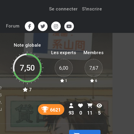
Se connecter
S'inscrire
Forum
Note globale
Les experts
Membres
7,50
6,00
7,67
1
6
e
7
s
,
u
6621
93
0
11
5