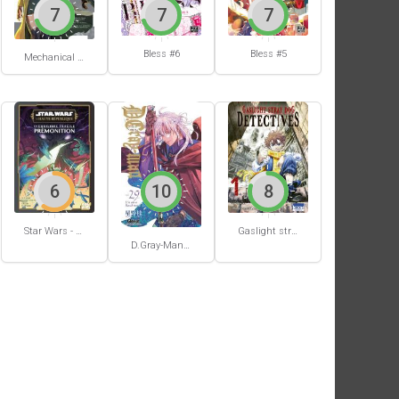
7
7
7
Bless #6
Bless #5
Mechanical Buddy Universe #0
6
10
8
Star Wars - La Haute République - Un équilibre fragile
Gaslight stray dog detectives #1
D.Gray-Man #29