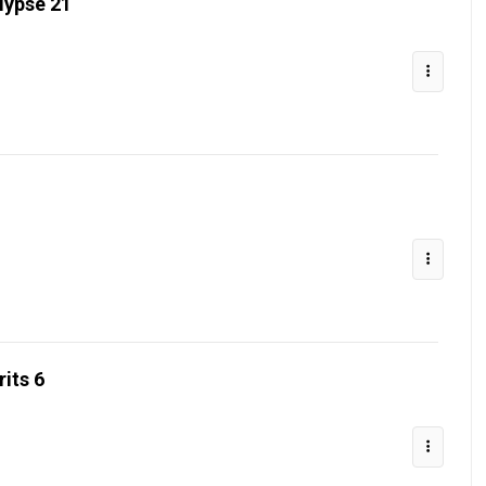
lypse 21
rits 6