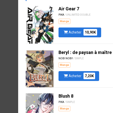
Air Gear 7
PIKA
/ UNLIMITED DOUBLE
Manga
Acheter
10,90€
Beryl : de paysan à maître
NOBI NOBI!
/ SIMPLE
Manga
Acheter
7,20€
Blush 8
PIKA
/ SIMPLE
Manga