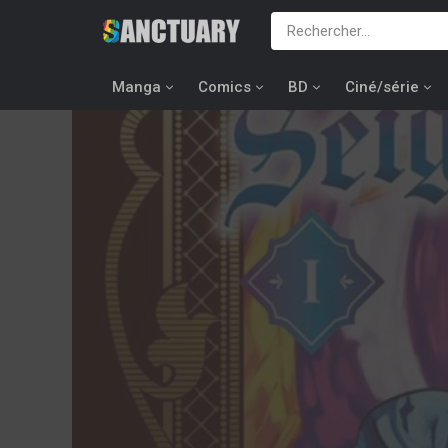
Manga
Comics
BD
Ciné/série