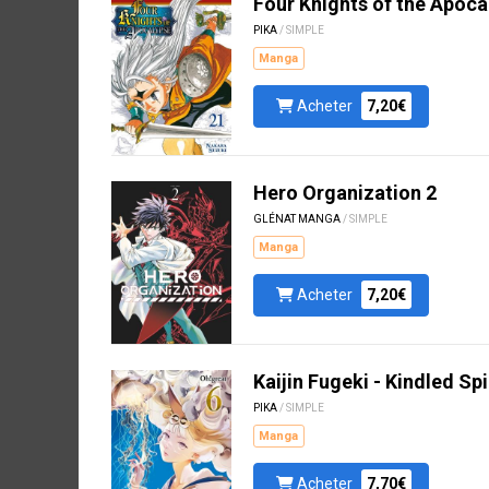
Four Knights of the Apoca
PIKA
/ SIMPLE
Manga
Acheter
7,20€
Hero Organization 2
GLÉNAT MANGA
/ SIMPLE
Manga
Acheter
7,20€
Kaijin Fugeki - Kindled Spi
PIKA
/ SIMPLE
Manga
Acheter
7,70€