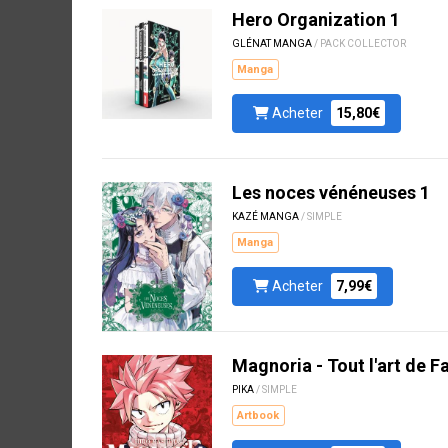
Hero Organization 1
GLÉNAT MANGA
/ PACK COLLECTOR
Manga
Acheter
15,80€
Les noces vénéneuses 1
KAZÉ MANGA
/ SIMPLE
Manga
Acheter
7,99€
Magnoria - Tout l'art de Fa
PIKA
/ SIMPLE
Artbook