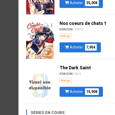
Acheter
35,00€
Nos coeurs de chats 1
DOKI-DOKI
/ SIMPLE
Manga
Acheter
7,95€
The Dark Saint
DOKI-DOKI
/ PACK
Manga
Acheter
15,90€
SÉRIES EN COURS