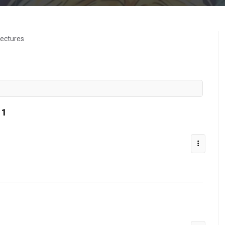
lectures
 1