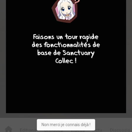
6,20
8,00
6,00
1
1
2
4
7
8
7
7
0
0
0
11453
Collection
Envie
Critique
★
★
★
★
★
★
★
★
★
★
Acheter
Non merci je connais déjà !
Editions
Critiques
Videos
Actu
Discussio