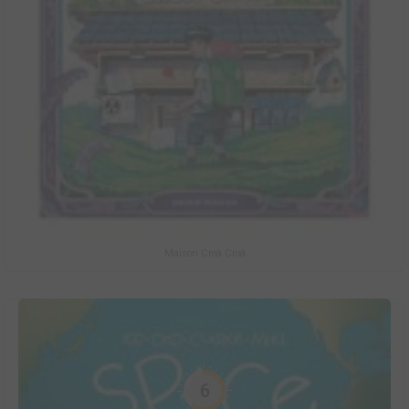
Maison Croâ Croâ
6