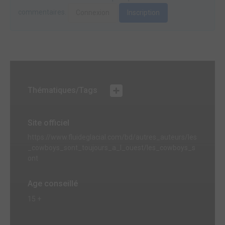
commentaires.
Connexion
Inscription
Thématiques/Tags
Site officiel
https://www.fluideglacial.com/bd/autres_auteurs/les
_cowboys_sont_toujours_a_l_ouest/les_cowboys_s
ont
Age conseillé
15 +