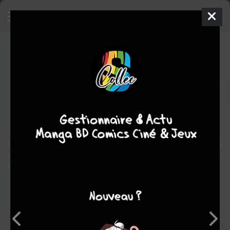
Les cowboys sont toujours à
l'ouest
BD
2023
Damien GEFFROY
Olivier SUPIOT
2
tomes
COMPLÈTE
western
Humour
Une bande de détraqués, une troupe de siphonnés, une palanquée
de cowboys complètement marteaux… c’est aussi ça la réalité du
Grand Ouest !
Note globale
Les experts
Membres