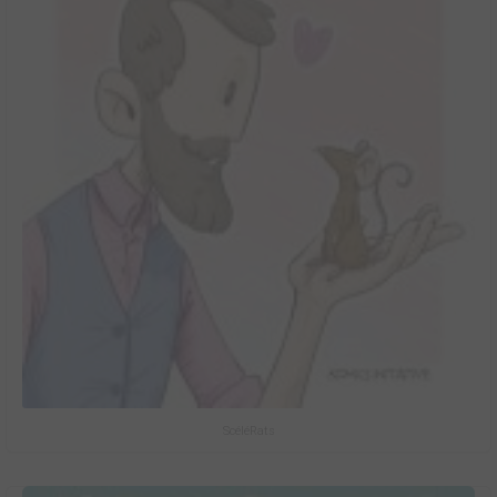
ScéléRats