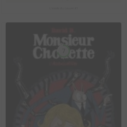
L'exode du Louvre #1
7