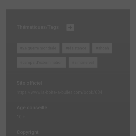
Thématiques/Tags
#2e guerre mondiale
#résistance
#shoah
#camps d'extermination
#simone veil
Site officiel
https://www.la-boite-a-bulles.com/book/634
Age conseillé
10 +
Copyright