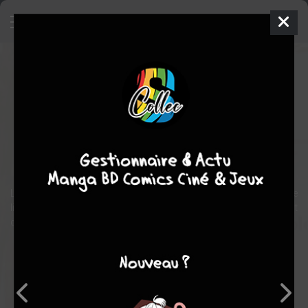
Simone Veil et ses sœurs : Les
inséparables
BD
2023
Stéphane LEMARDELé
Pascal
BRESSON
1
tome
COMPLÈTE
Témoignages
Biographie
historique
Le destin tragique et méconnu de la famille de Simone Veil... et le
lien indéfectible entre trois soeurs aux destinées pourtant fort
différentes...
Note globale
Les experts
Membres
7,00
-