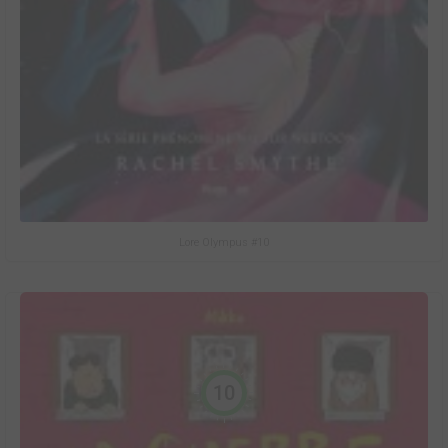
Lore Olympus #10
10