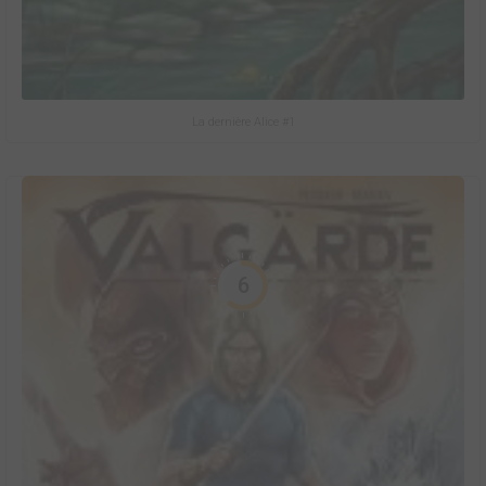
La dernière Alice #1
6