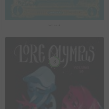
FolkLore #3
8