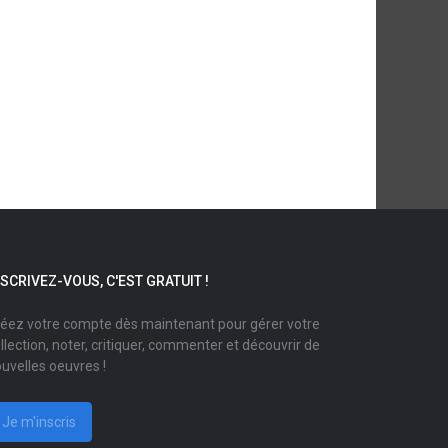
NSCRIVEZ-VOUS, C'EST GRATUIT !
éez votre compte dès maintenant pour gérer votre
llection, noter, critiquer, commenter et découvrir de
uvelles oeuvres !
Je m'inscris