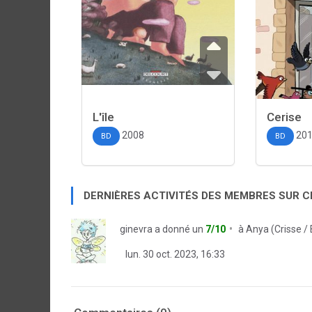
L'île
Cerise
2008
20
BD
BD
DERNIÈRES ACTIVITÉS DES MEMBRES SUR 
ginevra
a donné un
7/10
à
Anya (Crisse /
lun. 30 oct. 2023, 16:33