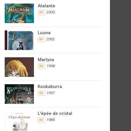
Atalante
2000
BD
Luuna
2002
BD
Marlysa
1998
BD
Kookaburra
1997
BD
L'épée de cristal
1989
BD