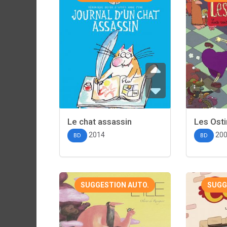
Le chat assassin
Les Ost
2014
20
BD
BD
SUGGESTION AUTO.
SUGG