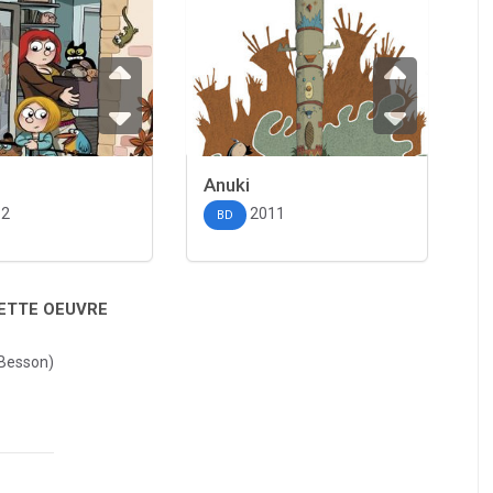
Anuki
12
2011
BD
CETTE OEUVRE
 Besson)