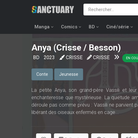
Manga
Comics
BD
Ciné/série
Anya (Crisse / Besson)
BD
2023
CRISSE
CRISSE
EN CO
Conte
Jeunesse
La petite Anya, son grand-père Vassili et leu
enchanteresse que mystérieuse. La quiétude am
déroule pas comme prévu : Vassili ne parvient pa
libérant des oiseaux enfermés en cage...