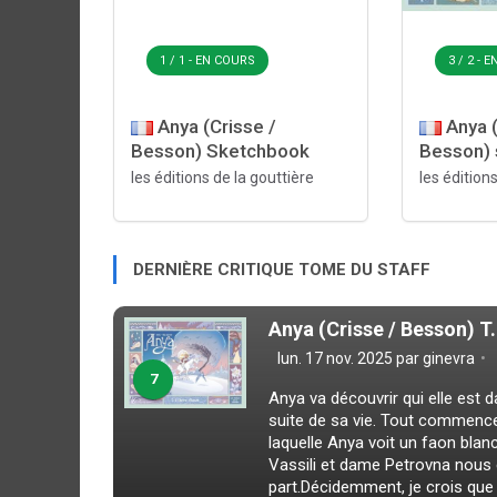
1 / 1 - EN COURS
3 / 2 - 
Anya (Crisse /
Anya (
Besson) Sketchbook
Besson) 
les éditions de la gouttière
les édition
DERNIÈRE CRITIQUE TOME DU STAFF
Anya (Crisse / Besson) T
lun. 17 nov. 2025 par
ginevra
7
Anya va découvrir qui elle est 
suite de sa vie. Tout commence
laquelle Anya voit un faon blan
Vassili et dame Petrovna nous 
part.Décidemment, je crois que C