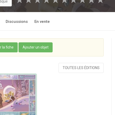
★
★
★
★
★
★
★
★
★
★
tique
Discussions
En vente
r la fiche
Ajouter un objet
TOUTES LES ÉDITIONS