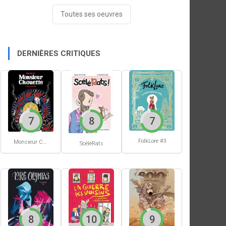
Toutes ses oeuvres
DERNIÈRES CRITIQUES
7
8
7
FolkLore #3
Monsieur Chouette
ScéléRats
8
10
9