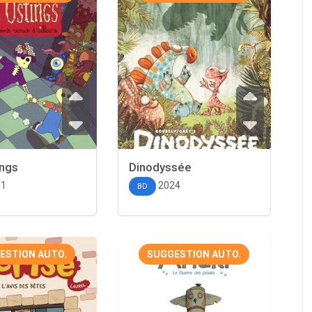
ings
Dinodyssée
01
2024
BD
ESTION AUTO.
SUGGESTION AUTO.