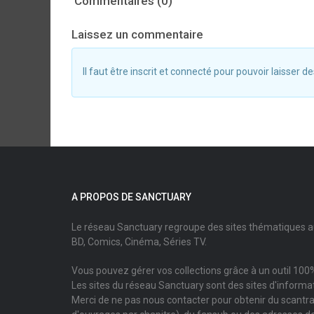
Commentaires (0)
Laissez un commentaire
Il faut être inscrit et connecté pour pouvoir laisser
A PROPOS DE SANCTUARY
Le réseau Sanctuary regroupe des sites thématiques 
BD, Comics, Cinéma, Séries TV.
Vous pouvez gérer vos collections grâce à un outil 100%
Les sites du réseau Sanctuary sont des sites d'informati
Merci de ne pas nous contacter pour obtenir du scantr