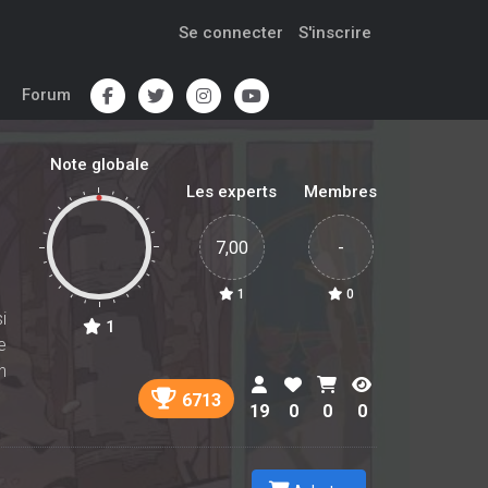
Se connecter
S'inscrire
Forum
Note globale
Les experts
Membres
7,00
-
1
0
i
1
e
n
6713
19
0
0
0