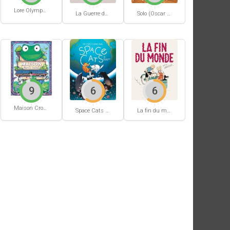
Lore Olympus #10
La Guerre des voisins
Solo (Oscar Martin) #1
9
6
6
Maison Croâ Croâ
Space Cats #1
La fin du monde (Stanislas)