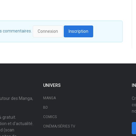
 des commentaires.
Connexion
Inscription
UNIVERS
I
autour des Manga,
MANGA
Cr
co
BD
no
 gratuit.
COMICS
on et d'actualité.
CINÉMA/SÉRIES TV
ad (scan