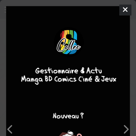
Kawaii ne, Hanamori-kun
Manga
Yaoi
2020
SHIOKARANIGAI
SHIOKARANIGAI
1
tome
COMPLÈTE
Note globale
Les experts
Membres
-
-
0
0
0
0
0
0
0
26856