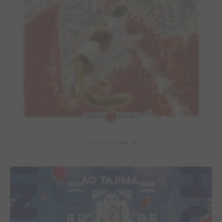
Cats and Dragon #3
7