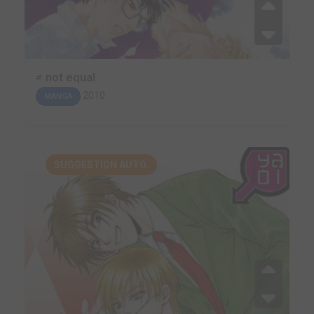
≠ not equal
2010
MANGA
SUGGESTION AUTO.