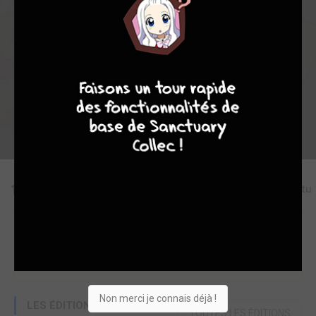
Collection
Envie
Critique
4
7
8
7
★
★
★
★
★
★
★
★
★
★
Acheter
Editions
Chapitres
Critiques
Videos
Actu
Une erreur ou un manque sur cette fiche ?
Modifier la fiche
Ajouter un objet
Non merci je connais déjà !
LES ÉDITIONS
TOUTES LES ÉDITIONS