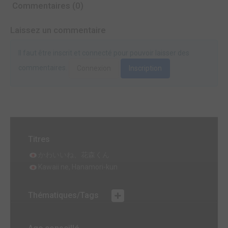
Commentaires (0)
Laissez un commentaire
Il faut être inscrit et connecté pour pouvoir laisser des
commentaires.
Connexion
Inscription
Titres
かわいいね、花森くん
Kawaii ne, Hanamori-kun
Thématiques/Tags