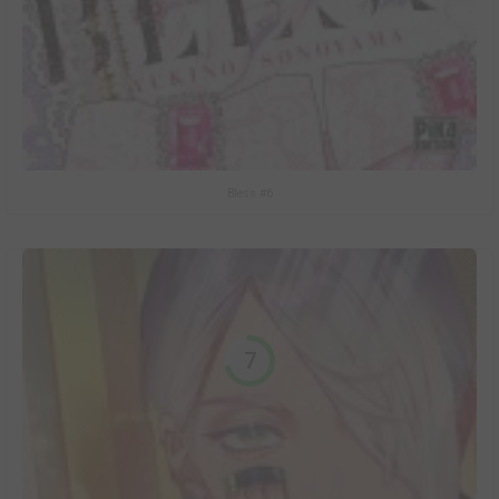
Bless #6
7