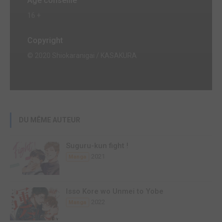
Age conseillé
16 +
Copyright
© 2020 Shiokaranigai / KASAKURA
DU MÊME AUTEUR
Suguru-kun fight !
2021
Manga
Isso Kore wo Unmei to Yobe
2022
Manga