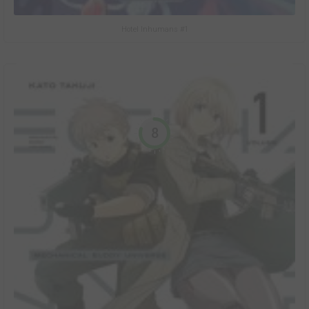
Hotel Inhumans #1
8