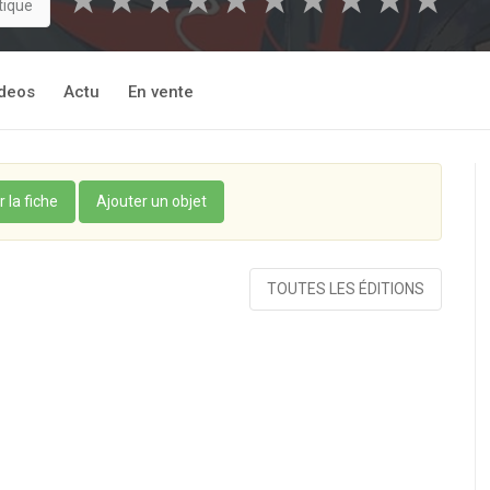
★
★
★
★
★
★
★
★
★
★
tique
deos
Actu
En vente
r la fiche
Ajouter un objet
TOUTES LES ÉDITIONS