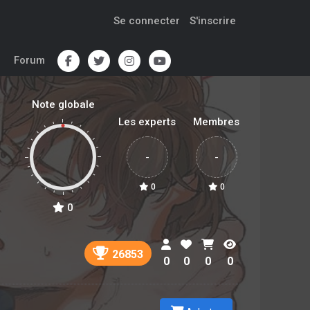
Se connecter
S'inscrire
Forum
Note globale
Les experts
Membres
-
-
0
0
0
26853
0
0
0
0