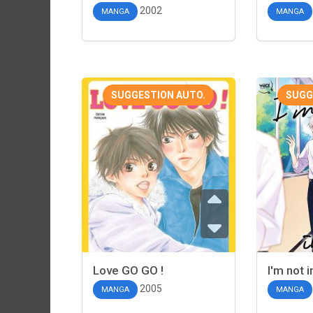
2002
MANGA
MANGA
SUGGESTION AUTO.
SUGG
Love GO GO !
I'm not i
2005
MANGA
MANGA