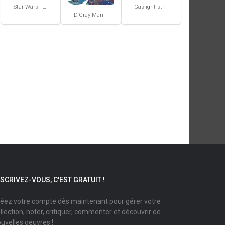
Star Wars - La Haute République - Un équilibre fragile
Gaslight stray dog detectives #1
D.Gray-Man #29
NSCRIVEZ-VOUS, C'EST GRATUIT !
éez votre compte dès maintenant pour gérer votre
llection, noter, critiquer, commenter et découvrir de
uvelles oeuvres !