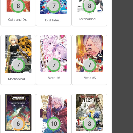
8
7
8
Mechanical Buddy Universe #1
Cats and Dragon #3
Hotel Inhumans #1
7
7
7
Bless #6
Bless #5
Mechanical Buddy Universe #0
6
10
8