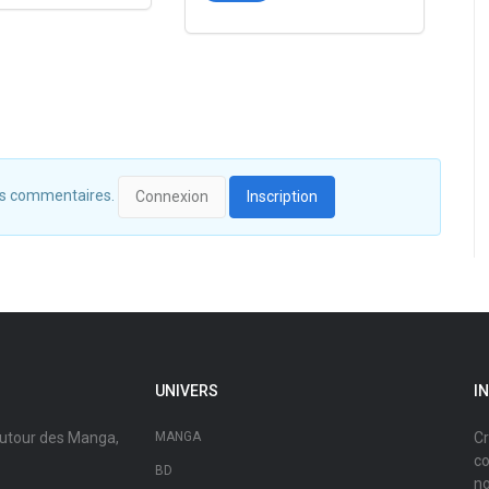
 des commentaires.
Connexion
Inscription
UNIVERS
I
autour des Manga,
MANGA
Cr
co
BD
no