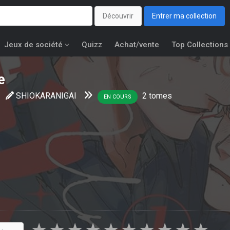
Découvrir
Entrer ma collection
Jeux de société
Quizz
Achat/vente
Top Collections
e
SHIOKARANIGAI
2
tomes
EN COURS