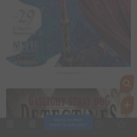
D.Gray-Man #29
8
Inscris-toi pour 
entrer ta collection !
Collec
Shop. list
Planning
Animes
Découvrir
Envies