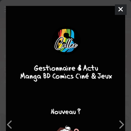
Tokyo Revengers - Side Stories
Manga
Inconnue
2024
Ken WAKUI
Ken WAKUI
2
tomes
COMPLÈTE
Retrouvez les héros de Tokyo Revengers dans un nouveau coffret !
Dans ces recueils de nouvelles, vous (re)découvrirez la genèse du
Tokyo Manjikai à travers le quotidien du jeune Mickey et de ses
amis !
Note globale
Les experts
Membres
7,49
6,50
7,60