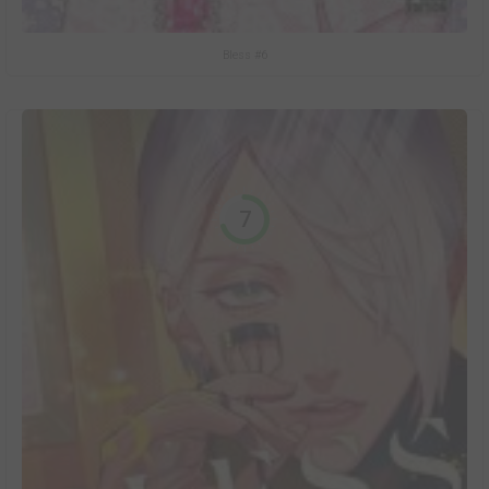
Bless #6
7