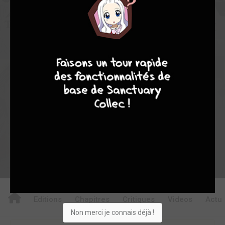
2
5
7
140
0
5
0
5393
7
8
8
10
Collection
Envie
Critique
★
★
★
★
★
★
★
★
★
★
Acheter
Editions
Chapitres
Critiques
Videos
Actu
Non merci je connais déjà !