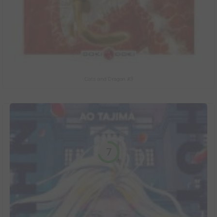
Cats and Dragon #3
7