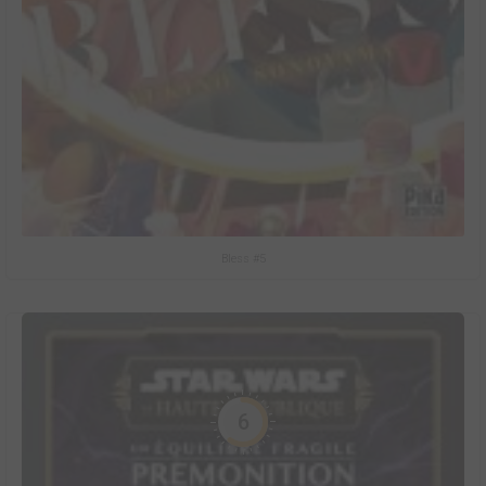
Bless #5
6