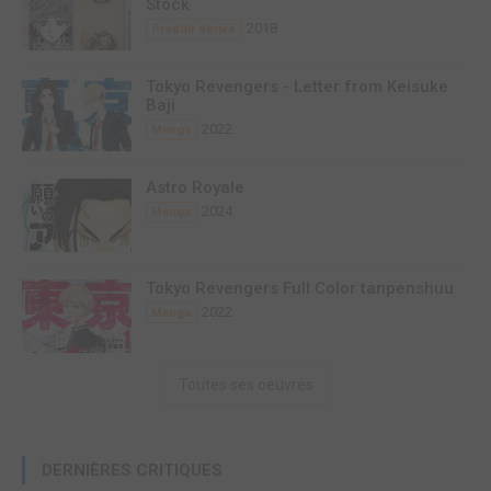
Stock
2018
Produit dérivé
Tokyo Revengers - Letter from Keisuke
Baji
2022
Manga
Astro Royale
2024
Manga
Tokyo Revengers Full Color tanpenshuu
2022
Manga
Toutes ses oeuvres
DERNIÈRES CRITIQUES