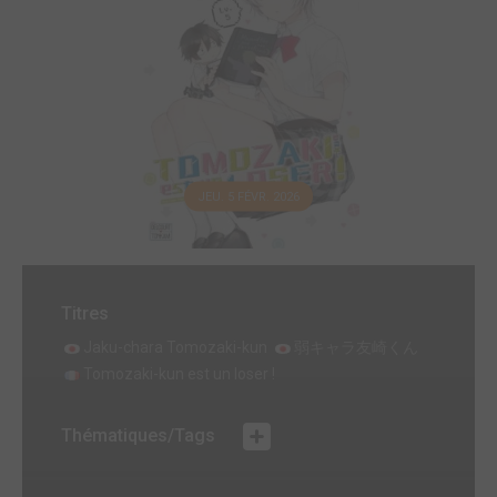
JEU. 5 FÉVR. 2026
Titres
Jaku-chara Tomozaki-kun
弱キャラ友崎くん
Tomozaki-kun est un loser !
Thématiques/Tags