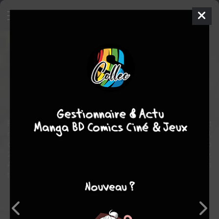
Tomozaki-kun est un loser !
Manga
Shonen
2017
Eito CHIDA
Yûki YAKU
6
tomes
COMPLÈTE
romance
comédie
Ecole
Fumiya Tomozaki est un fan absolu du jeu vidéo Atafami. Il détient
même le titre de numéro 1, mais en ce qui concerne le monde réel,
c'est une autre histoire... Tout bascule lorsqu'il rencontre le numéro
2, qui se trouve être nulle autre qu'une de ses camarades de classe,
Aoi Hinami, surnommée "l'héroïne parfaite", tant elle excelle dans
tous les domaines.
Note globale
Les experts
Membres