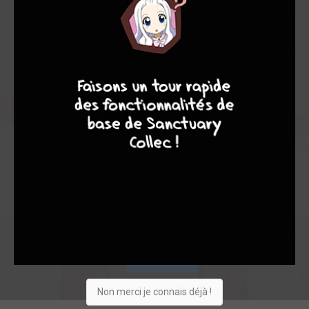
8,00
-
8,00
9
8
9
8
0
1
1
50
0
1
2
8269
Collection
Envie
Critique
★
★
★
★
★
★
★
★
★
★
Acheter
Non merci je connais déjà !