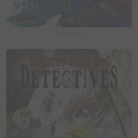
D.Gray-Man #29
8