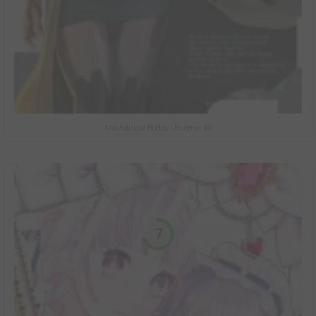
Mechanical Buddy Universe #0
7