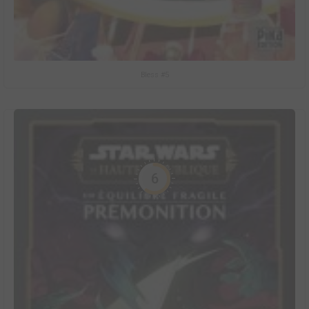
Bless #5
6