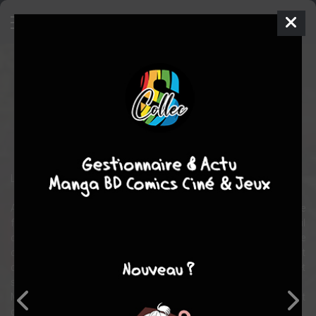
Le septième prince démon
Manga
Shonen
2023
Nitora NOI
Tomoaki
AMAGI
4
tomes
COMPLÈTE
aventure
action
Fantasy
La destruction des démons par un démon !
Alexandre, un jeune garçon, voit sa famille et son village natal se
faire envahir par les démons. Animé par une rage vengeresse, il
devient un "héros" et mène avec ses camarades une attaque
désespérée contre l'armée démoniaque. Mais le pouvoir écrasant
du roi démon a raison de lui et il meurt sans rien pouvoir faire et
sans avoir accompli sa vengeance.
Mais alors qu'il croyait que tout était fini, il réouvre les yeux en tant
que septième fils du roi démon qu'il devait vaincre.