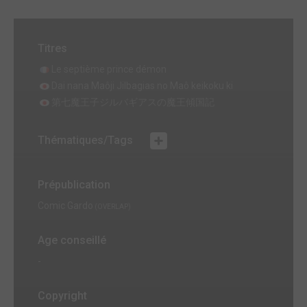
Titres
Le septième prince démon
Dai nana Maôji Jilbagias no Maô keikoku ki
第七魔王子ジルバギアスの魔王傾国記
Thématiques/Tags
Prépublication
Comic Gardo
(OVERLAP)
Age conseillé
-
Copyright