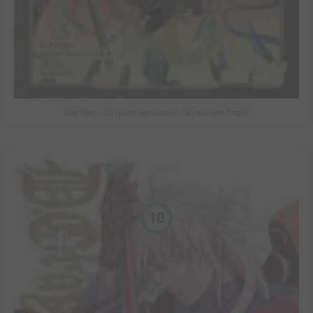
Star Wars - La Haute République - Un équilibre fragile
10