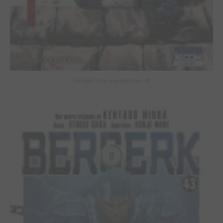
Gaslight stray dog detectives #1
8