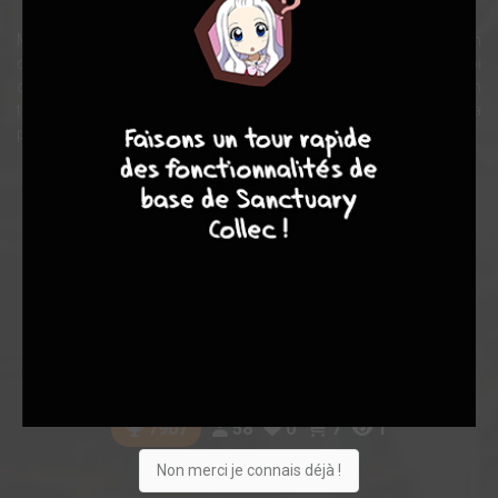
Maintenant devenu Jilbagias, il va tout faire pour changer son
destin tourmenté en une occasion inestimable de se venger du roi
démon, tout en cachant sa véritable identité et en se servant de son
9
7
6
6
titre de prince démoniaque pour les trahir et renforcer sa
puissance.
Note globale
Les experts
Membres
7,83
-
7,83
0
6
6
58
0
7
1
7907
Non merci je connais déjà !