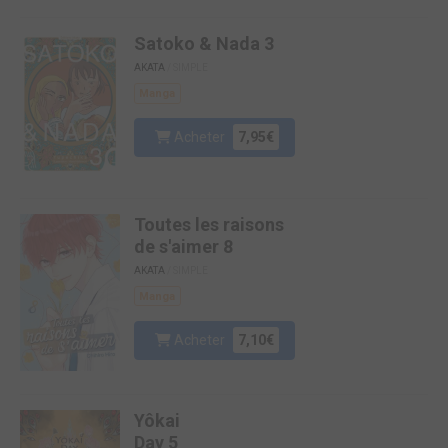
Satoko & Nada 3
AKATA
/ SIMPLE
Manga
Acheter
7,95€
Toutes les raisons
de s'aimer 8
AKATA
/ SIMPLE
Manga
Acheter
7,10€
Yôkai
Day 5