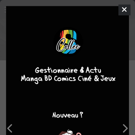
Sorties manga du 27/11/2025
Voici la liste des sorties manga du 27/11/2025
27.11.2025 06:00 par
Skeet
Manga
4475 lectures
SÉRIES EN COURS
JEUDI 27 NOVEMBRE 2025
Le septième prince
démon 4
KOMIKKU EDITIONS
/ SIMPLE