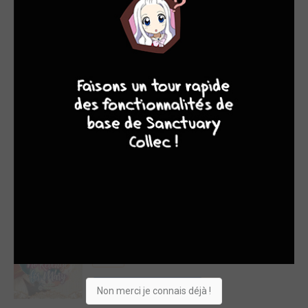
Manga
Acheter
7,99€
9
8
9
8
My Hero
Academia
9
HACHETTE
/
GRAND FORMAT
KIOSQUE
Manga
No revenge for
Mary 7
KOMIKKU EDITIONS
/ SIMPLE
Manga
Acheter
7,99€
Non merci je connais déjà !