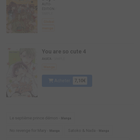
AUTO-
ÉDITION
/
SIMPLE
Global
manga
You are so cute 4
AKATA
/ SIMPLE
Manga
Acheter
7,10€
Le septième prince démon -
Manga
No revenge for Mary -
Satoko & Nada -
Manga
Manga