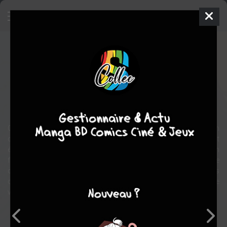
Deux toits - un chez moi ?
BD
2024
PACOTINE
PACOTINE
1
tome
COMPLÈTE
Tranche de vie
Chronique sociale
Quatre adolescents, quatre familles marquées par la séparation
des parents, quatre destins ! Kim, Douglas, Lily et Sascha sont
élèves dans la même école. Mais c’est surtout leur situation
familiale qui les rapproche et une complexité du quotidien à laquelle
chacun s’adapte comme il peut… Finalement, ces quatre histoires
dessinent autant de regards singuliers et complémentaires sur une
vie passée sac au dos en transit entre deux domiciles.
Note globale
Les experts
Membres