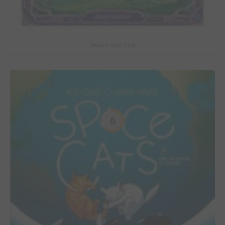
Maison Croâ Croâ
6