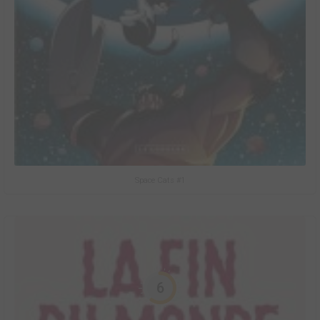
Space Cats #1
6