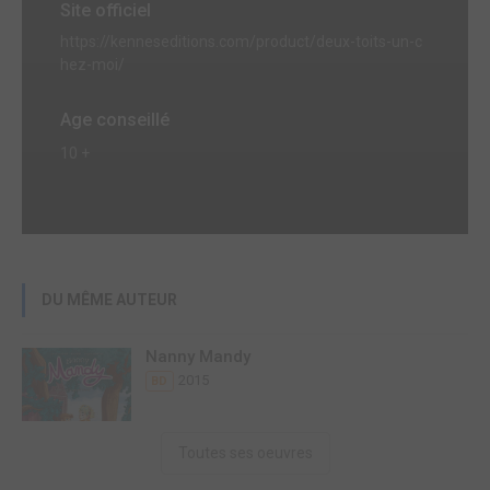
Site officiel
https://kenneseditions.com/product/deux-toits-un-c
hez-moi/
Age conseillé
10 +
DU MÊME AUTEUR
Nanny Mandy
2015
BD
Toutes ses oeuvres