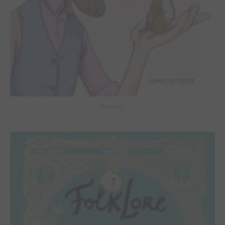
ScéléRats
7