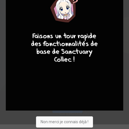
8,00
-
1
0
8
8
10
4
1
0
0
0
0
22575
Collection
Envie
Critique
★
★
★
★
★
★
★
★
★
★
Acheter
Non merci je connais déjà !