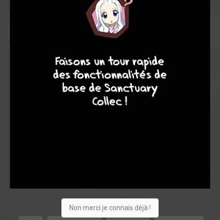
Devenu en une dizaine d’années un incontournable des jeux de
plateaux et des jeux de zombies, Zombicide débarque en comics.
Une série Z pleine d’adrénaline et d’extraterrestres sanguinaires,
4
7
8
7
que du bonheur!
Note globale
Les experts
Membres
-
-
0
0
0
4
0
0
0
5983
Non merci je connais déjà !