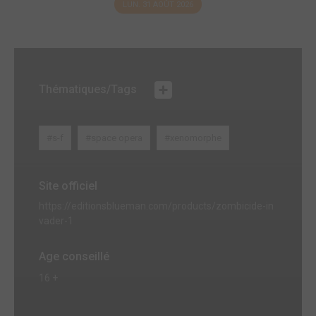
LUN. 31 AOÛT 2026
Thématiques/Tags
#s-f
#space opera
#xenomorphe
Site officiel
https://editionsblueman.com/products/zombicide-in
vader-1
Age conseillé
16 +