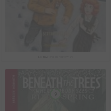
Les mystères de Hobtown #2
9