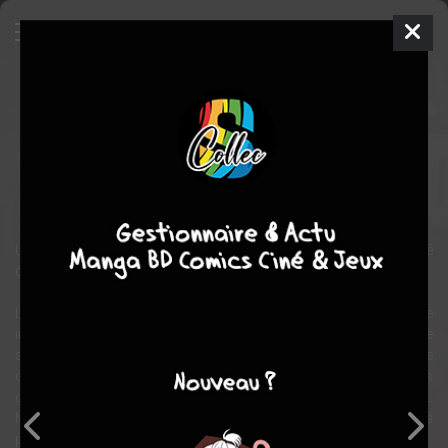
Zombicide Invader
Comics
2024
Giancarlo OLIVARES
Stefano
VIETTI
science fiction
Un groupe de soldats, naufragés de l’espace, se retrouve plongé
dans une bataille qui n’est pas la leur!
Les colons de la planète minière PK-L7 sont aux prises avec une
invasion extraterrestre particulièrement violente. Bien qu’ils ne se
sentent absolument pas concernés par le sort de PK-L7, le
capitaine Kane, le sergent Yuko et le lieutenant Bogrov, vétérans
des forces spéciales, se retrouvent plongés au cœur du conflit.
Mais ces soldats d’élite ne sont pas exactement ce qu’ils
prétendent être…