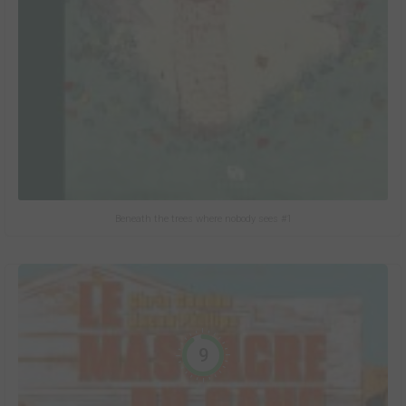
Beneath the trees where nobody sees #1
9