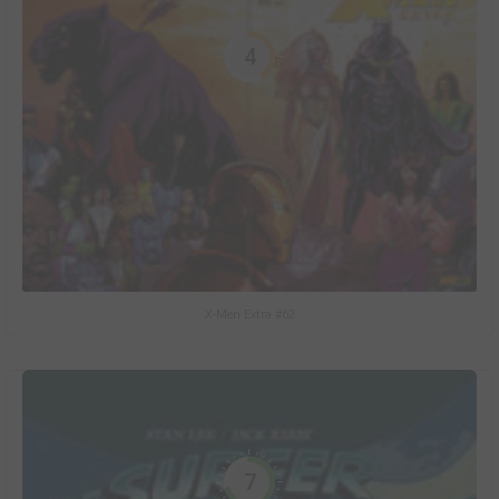
4
X-Men Extra #62
7