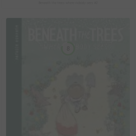
Beneath the trees where nobody sees #2
8