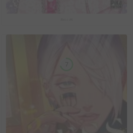
Bless #6
7