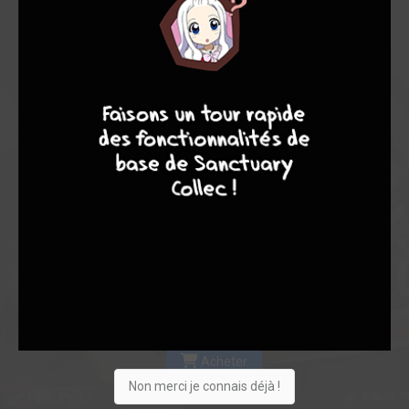
Les experts
Membres
7,20
6,45
7,45
9
8
9
8
11
175
186
621
0
23
12
1402
Collection
Envie
Critique
★
★
★
★
★
★
★
★
★
★
Acheter
Non merci je connais déjà !