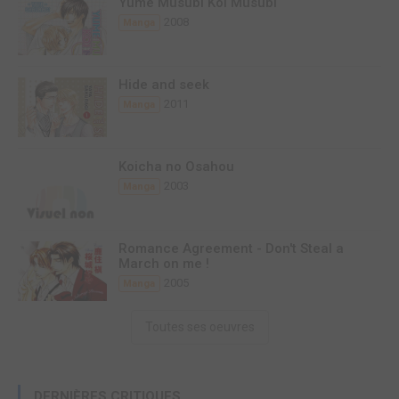
Yume Musubi Koi Musubi
2008
Manga
Hide and seek
2011
Manga
Koicha no Osahou
2003
Manga
Romance Agreement - Don't Steal a
March on me !
2005
Manga
Toutes ses oeuvres
DERNIÈRES CRITIQUES