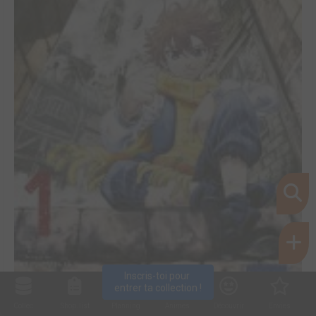
Inscris-toi pour 
entrer ta collection !
Collec
Shop. list
Planning
Animes
Découvrir
Envies
Gaslight stray dog detectives #1