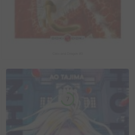
Cats and Dragon #3
7