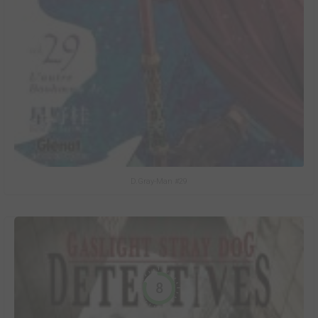
D.Gray-Man #29
8