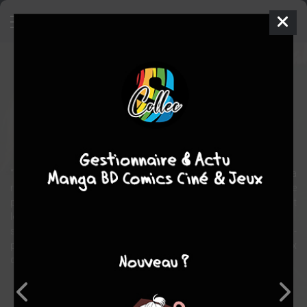
Hey ! Sensei
Manga
Yaoi
2007
Yaya SAKURAGI
Yaya
SAKURAGI
1
tome
COMPLÈTE
comédie
romance
“Je t'aime”, voilà ce que Homura a écrit sur sa copie avant de la
rendre au professeur Isa. Une copie blanche qui oblige le
professeur à lui donner des cours de rattrapage exclusifs, pendant
lesquels Homura ne manque pas de lui faire part de ses
sentiments. Mais le jeune étudiant est également le frère de l'ex-
petite amie du professeur. Pourra-t-il résister longtemps aux
demandes insistantes de son élève ?
Note globale