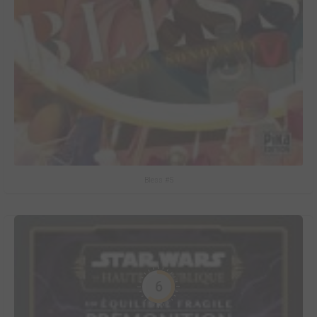
Bless #5
6