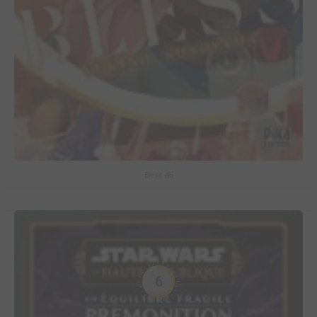
Bless #5
6