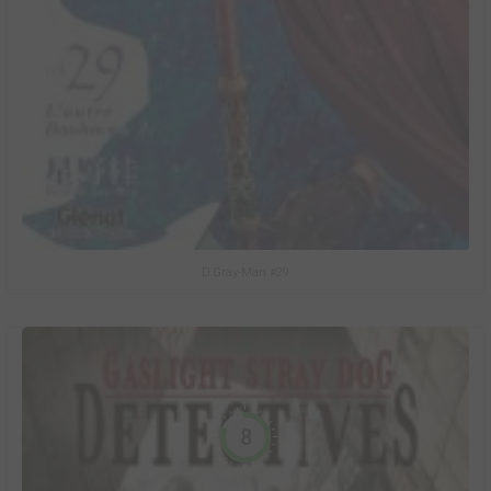
D.Gray-Man #29
8