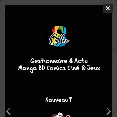
D.Gray-man Noche
Artbook
Shonen
2010
Katsura HOSHINO
Katsura HOSHINO
1
tome
COMPLÈTE
action
aventure
fantastique
Le monde est sous la coupe d'entités maléfiques, issues des
expériences scientifiques d'un génie malfaisant, le comte
millénaire. Seule une lignée d'exorcistes spécialement entrainés
semblent être en mesure de combattre ces créatures qui
s'attaquent aux humains. Allen Walker est l'un d'entre eux et fait
partie des plus jeunes recrues. Mais ses extraordinaires pouvoirs
trahissent aussi un terrible secret, pourquoi sa main gauche est-
elle celle d'un démon ? Quelle est cette cicatrice qui le défigure, et
quel lien possède-t-il avec le comte ?