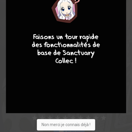
Note globale
Les experts
Membres
4
7
8
7
8,57
7,57
8,90
7
138
145
495
0
30
16
1796
Collection
Envie
Critique
★
★
★
★
★
★
★
★
★
★
Non merci je connais déjà !