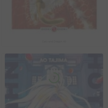
Cats and Dragon #3
7