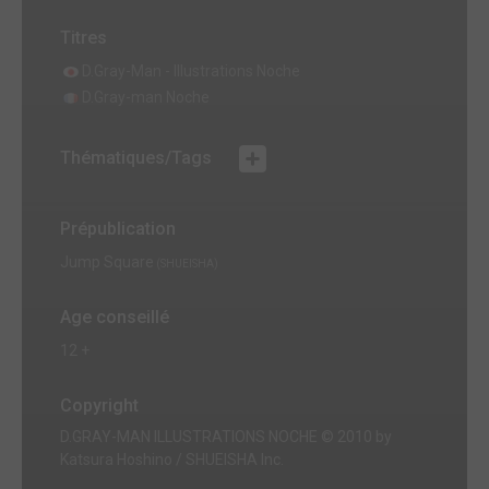
Titres
D.Gray-Man - Illustrations Noche
D.Gray-man Noche
Thématiques/Tags
Prépublication
Jump Square
(SHUEISHA)
Age conseillé
12 +
Copyright
D.GRAY-MAN ILLUSTRATIONS NOCHE © 2010 by
Katsura Hoshino / SHUEISHA Inc.