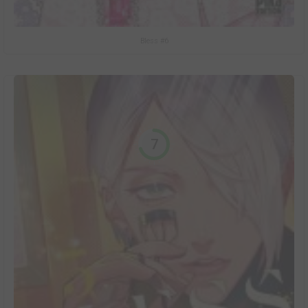
Bless #6
7