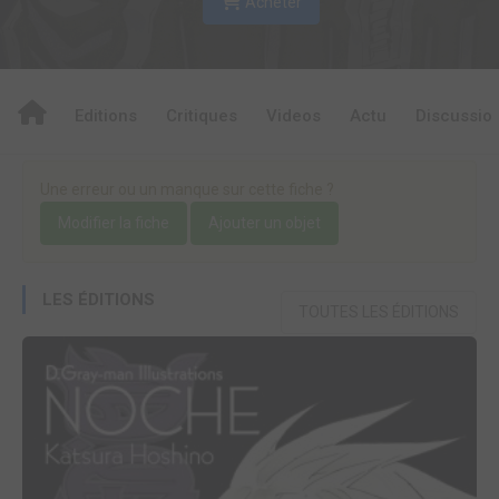
Acheter
Editions
Critiques
Videos
Actu
Discussio
Une erreur ou un manque sur cette fiche ?
Modifier la fiche
Ajouter un objet
LES ÉDITIONS
TOUTES LES ÉDITIONS