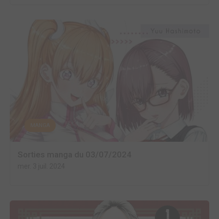
MANGA
Sorties manga du 03/07/2024
mer. 3 juil. 2024