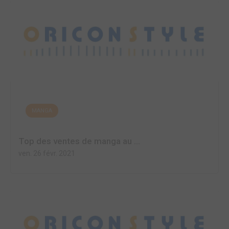
MANGA
Top des ventes de manga au ...
ven. 26 févr. 2021