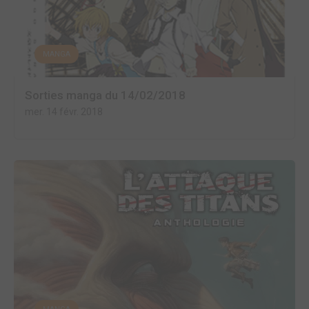
MANGA
Sorties manga du 14/02/2018
mer. 14 févr. 2018