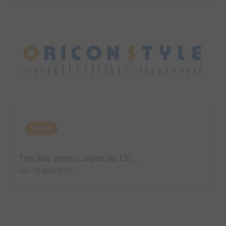
MANGA
Top des ventes Japon du 15/...
ven. 26 avril 2019