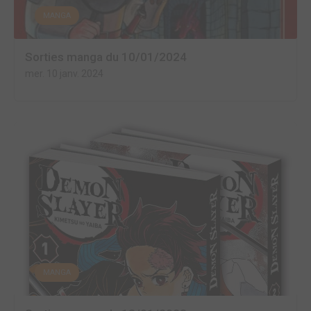
MANGA
Sorties manga du 10/01/2024
mer. 10 janv. 2024
MANGA