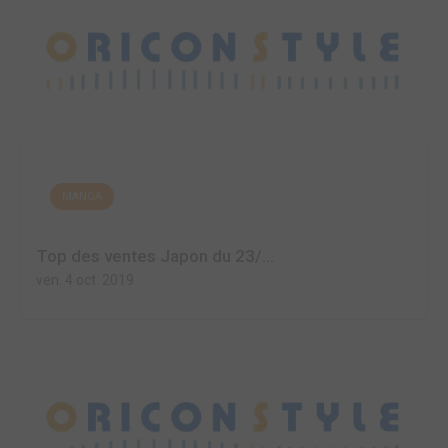
MANGA
Top des ventes Japon du 23/...
ven. 4 oct. 2019