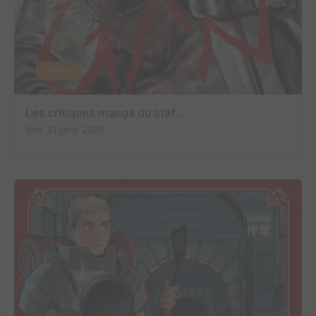
MANGA
Les critiques manga du staf...
dim. 21 janv. 2024