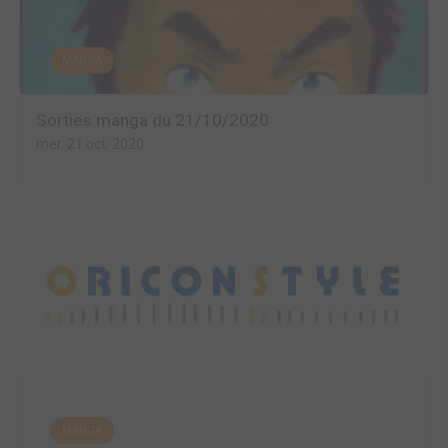
MANGA
Sorties manga du 21/10/2020
mer. 21 oct. 2020
MANGA