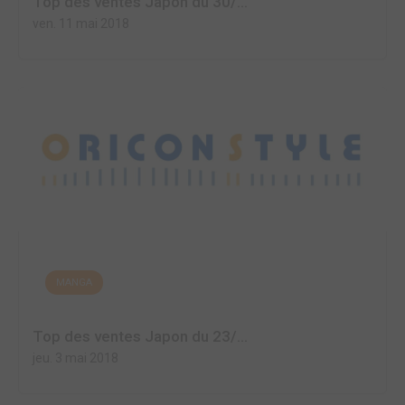
Top des ventes Japon du 30/...
ven. 11 mai 2018
MANGA
Top des ventes Japon du 23/...
jeu. 3 mai 2018