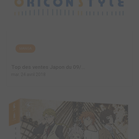
MANGA
Top des ventes Japon du 09/...
mar. 24 avril 2018