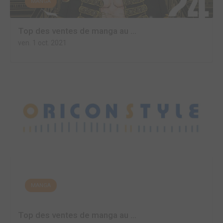
MANGA
Top des ventes de manga au ...
ven. 1 oct. 2021
MANGA
Top des ventes de manga au ...