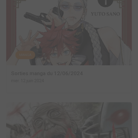
MANGA
Sorties manga du 12/06/2024
mer. 12 juin 2024