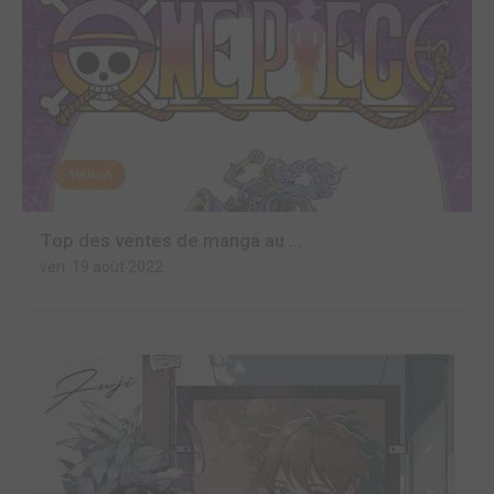
MANGA
Top des ventes de manga au ...
ven. 19 août 2022