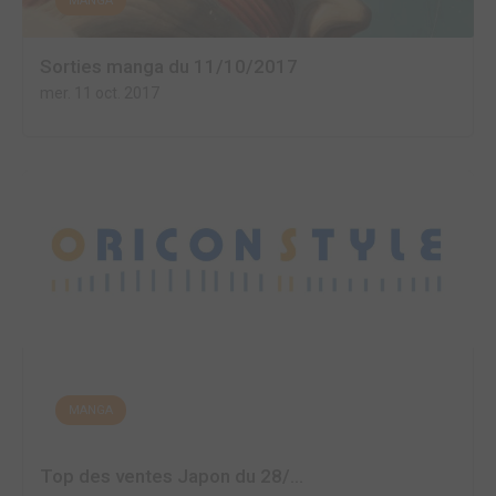
MANGA
Sorties manga du 11/10/2017
mer. 11 oct. 2017
MANGA
Top des ventes Japon du 28/...