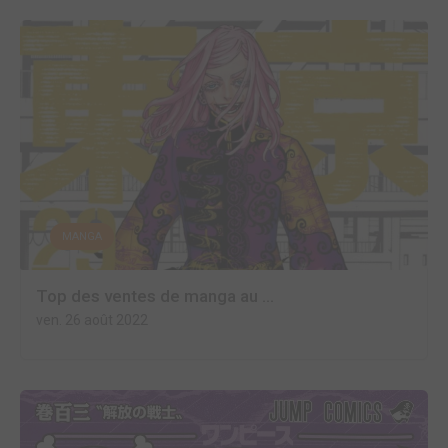
MANGA
Top des ventes de manga au ...
ven. 26 août 2022