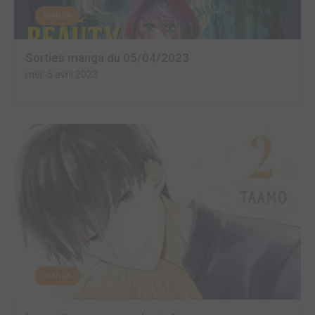
MANGA
Sorties manga du 05/04/2023
mer. 5 avril 2023
MANGA