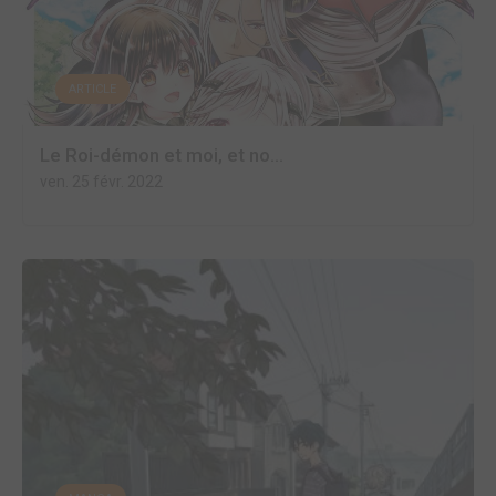
ARTICLE
Le Roi-démon et moi, et no...
ven. 25 févr. 2022