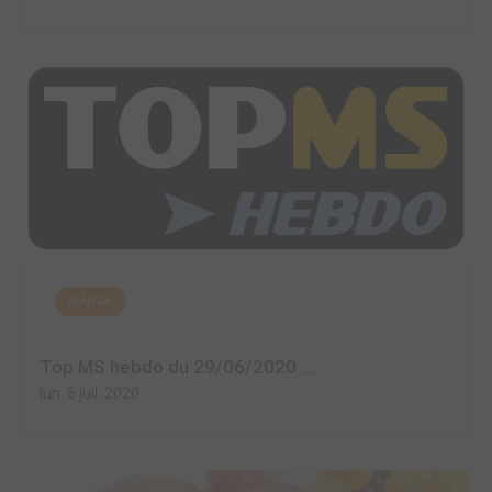
MANGA
Top MS hebdo du 29/06/2020 ...
lun. 6 juil. 2020