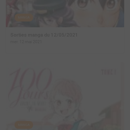
MANGA
Sorties manga du 12/05/2021
mer. 12 mai 2021
MANGA