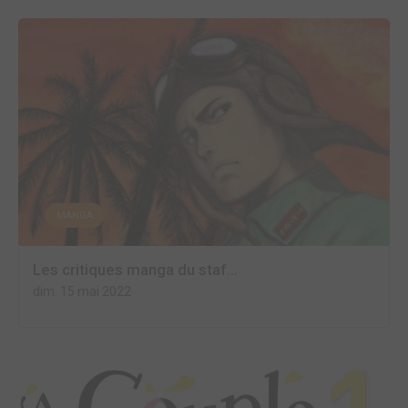
MANGA
Les critiques manga du staf...
dim. 15 mai 2022