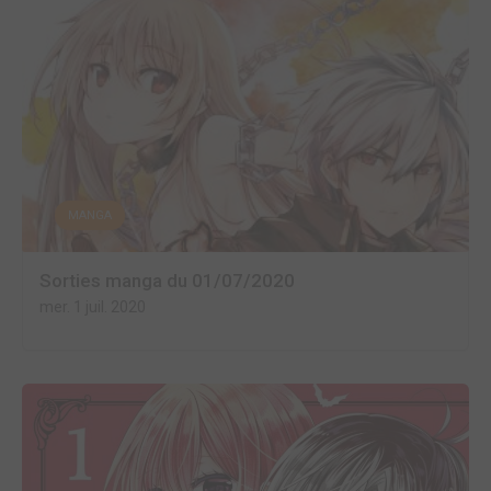
MANGA
Sorties manga du 01/07/2020
mer. 1 juil. 2020