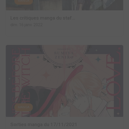
MANGA
Les critiques manga du staf...
dim. 16 janv. 2022
MANGA
Sorties manga du 17/11/2021