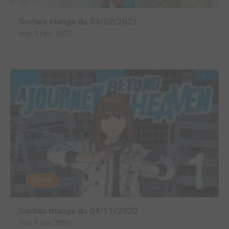
Sorties manga du 03/02/2021
mer. 3 févr. 2021
MANGA
Sorties manga du 04/11/2020
mer. 4 nov. 2020