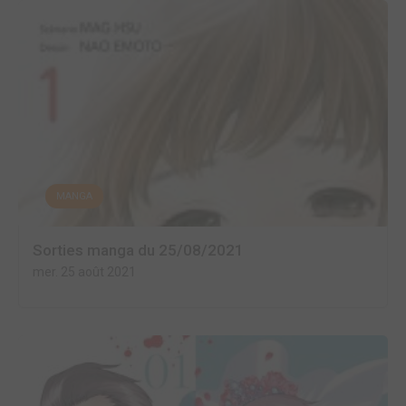
MANGA
Sorties manga du 25/08/2021
mer. 25 août 2021