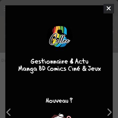
Les articles sur Vampire Dormitory
Dans l'actu
(23)