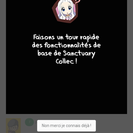
superbes : les expressions faciales des marins sont
parfaitement rendues et la folie d'Achab le rend effrayant au
possible. Mais nous découvrons l'homme derrière cette folie
quand des brèches dans son obsession lui permettent de
8
7
8
7
redevenir humain. Le cachalot blanc est bien mis en va...
Lire la critique de Moby Dick (Chabouté) T.2
par Tybo
mer. 23 avril 2014
10
De l'eau qui salie les doigts, les odeurs de poissons, de sel, le
bruit de mouette, le cœur qui s’accroche aux vagues et
tangue le bateau ou nous. le voyage est là. L'aventure aussi.
Tout est bon......
Lire la critique de Moby Dick (Chabouté)
par vedge
mar. 18 févr. 2014
7
Non merci je connais déjà !