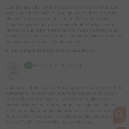
Quoi de mieux que le noir et blanc pour dire la noirceur d’un
cœur rongé par la haine et la vengeance contre une baleine…
blanche. Quoi de mieux que le noir et blanc pour dire la
rudesse des jours de mer, l’immensité de l’eau, la blanche
innocence d’un jeune matelot dont le visage n’est pas sans
rappelé le « Silence » de Comes, les noirs dessins tatoués sur
un harponneur baroque. L’ambiance est ...
Lire la critique de Moby Dick (Chabouté) T.1
par ginevra
dim. 19 janv. 2014
9
Chabouté s'attaque avec cette adaptation à un monument de
la littérature mondiale déjà moult fois adapté en BD (déjà 3
répertoriées dans la base + 1 en comics) ou films ou en
versions allégées et illustrées pour les plus jeunes. Rien à
redire côté adaptation qui rappelle énormément le film de
John Huston (mais avec un capitaine Achab plus vieux que
Gregory Peck). Côté dessins, aucun reproche...