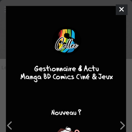
Les critiques de Moby Dick
(Chabouté)
Les critiques
(4)
Toutes les critiques
par ginevra
dim. 16 nov. 2014
9
Chabouté boucle son diptyque sur Moby Dick de façon
magistrale. Ses dessins en noir et blanc sont toujours aussi