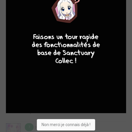
représente vraiment bien cette SF intelligente pleine de
réflexion sur notre humanité que j'aime lire et avec laquelle
j'aime réfléchir. Les nombreux concepts utilisés et expliqués
en marge furent passionnant. J'espère bien recroiser l'auteur
chez nous un de ces quatre.Ce dernier tome f...
9
8
9
8
Lire la critique de Adam - l'Ultime Robot T.4
par Tampopo24
dim. 28 févr. 2021
7
Série de science-fiction de qualité, Adam l'ultime robot prend
un coup d'accélérateur dans cet avant-dernier tome aux
révélations intenses.Toujours dans son ambiance très hard-
SF à l'ancienne, ce tome 3 démarre sur les chapeaux de roue
avec une menace qui touche directement l'un des héros de
l'histoire. Ainsi cela donne le ton, le virage qui s'amorce est
éminemment personnel. La menace n'est plus ...
Lire la critique de Adam - l'Ultime Robot T.3
Non merci je connais déjà !
par Tampopo24
sam. 5 déc. 2020
7