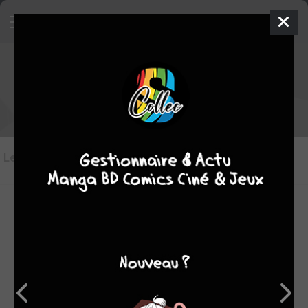
Les critiques de Adam - l'Ultime
Robot
Les critiques
(4)
Toutes les critiques
par Tampopo24
dim. 6 juin 2021
9
Après un premier tome ardu, une lente montée en puissance
et la série se termine en coup de coeur pour moi. Elle