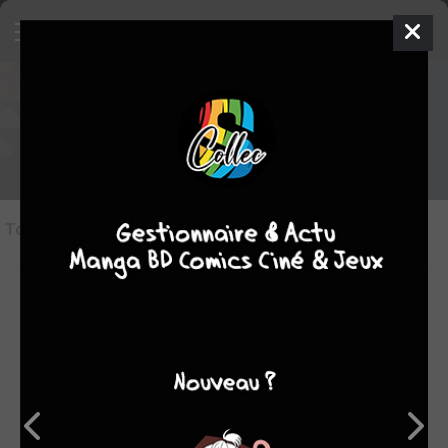
Be Blues ! édition simple
Shogakukan
TERMINÉE EN 48 TOMES
Tous les objets
(27)
Tout cocher/décocher
collection
shopping list
déjà lu
#1
#2
#3