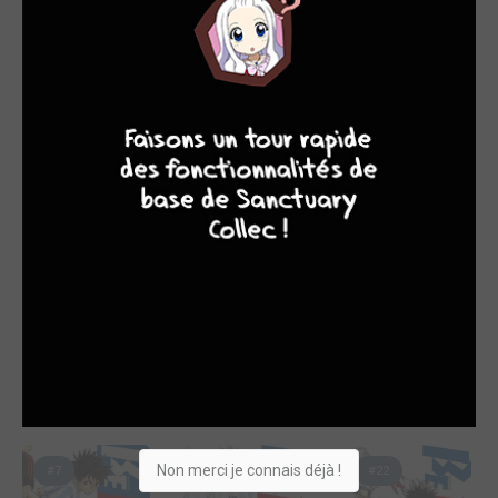
VEN. 16 SEPT. 2011
VEN. 18 NOV. 2011
VEN. 17 JUIN 2011
7
9
8
9
#4
#5
#6
VEN. 17 FÉVR. 2012
VEN. 18 MAI 2012
JEU. 19 JUIL. 2012
Non merci je connais déjà !
#7
#8
#22