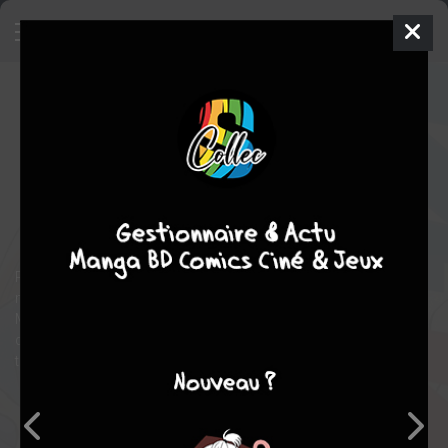
Be Blues !
4
SIMPLE
ven. 17 févr. 2012
Shogakukan
Manga
Shonen
Motoyuki TANAKA
Motoyuki TANAKA
49
tomes
COMPLÈTE
comédie
Tranche de vie
Sport
Ryuu Ichijou est un génie du ballon rond. Son but est de porter le
maillot de l'équipe nationale de football du Japon à ses 18 ans.
Mais avant cela il a du chemin à faire. Et son premier objectif, et
de gagner, à l'aide de ses 2 amis Yuki et Yuuto (2 jumeaux), le
tournoi national des jeunes.