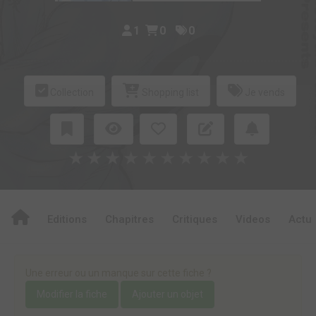
1
0
0
Collection
Shopping list
Je vends
★
★
★
★
★
★
★
★
★
★
Editions
Chapitres
Critiques
Videos
Actu
Une erreur ou un manque sur cette fiche ?
Modifier la fiche
Ajouter un objet