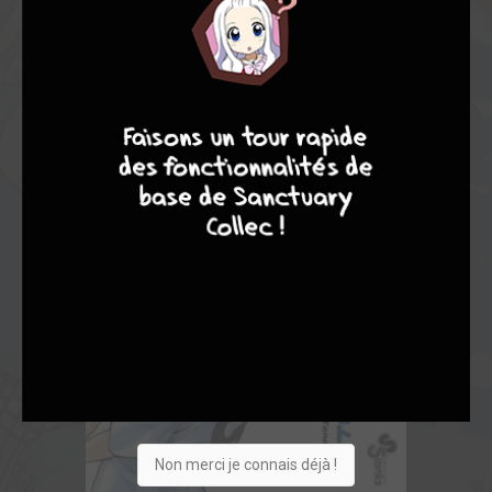
9
8
9
8
Non merci je connais déjà !