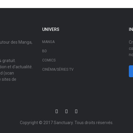
UNIVERS
I
autour des Manga,
MANGA
Cr
co
BD
no
 gratuit.
COMICS
on et d'actualité.
CINÉMA/SÉRIES TV
ad (scan
 sites de
Copyright © 2017
Sanctuary
. Tous droits réservés.