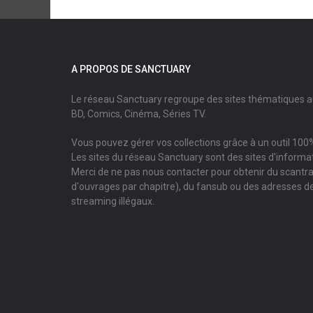
A PROPOS DE SANCTUARY
Le réseau Sanctuary regroupe des sites thématiques 
BD, Comics, Cinéma, Séries TV.
Vous pouvez gérer vos collections grâce à un outil 100%
Les sites du réseau Sanctuary sont des sites d'informati
Merci de ne pas nous contacter pour obtenir du scantr
d'ouvrages par chapitre), du fansub ou des adresses de
streaming illégaux.