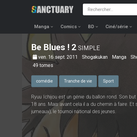
Manga
Comics
BD
Ciné/série
Be Blues !
2
SIMPLE
ven. 16 sept. 2011
Shogakukan
Manga
Sh
49
tomes
comédie
Tranche de vie
Sport
Ryuu Ichijou est un génie du ballon rond. Son but 
18 ans. Mais avant cela il a du chemin à faire. Et 
jumeaux), le tournoi national des jeunes.