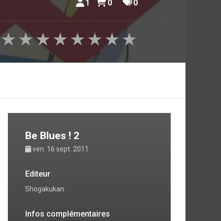
1
0
0
★
★
★
★
★
★
★
★
Be Blues ! 2
ven. 16 sept. 2011
Editeur
Shogakukan
Infos complémentaires