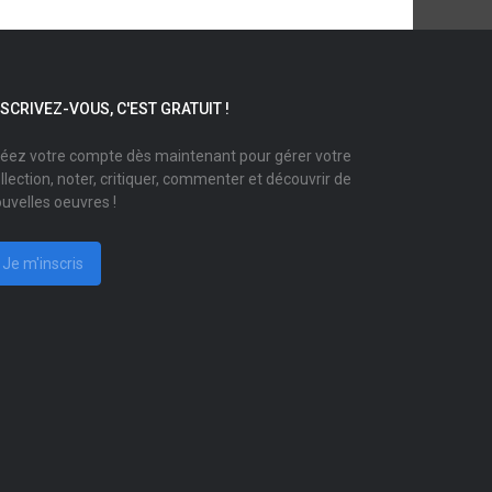
NSCRIVEZ-VOUS, C'EST GRATUIT !
éez votre compte dès maintenant pour gérer votre
llection, noter, critiquer, commenter et découvrir de
uvelles oeuvres !
Je m'inscris