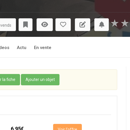
★
★
 vends
deos
Actu
En vente
r la fiche
Ajouter un objet
6,95€
Voir l'offre