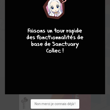
9
8
9
8
Non merci je connais déjà !