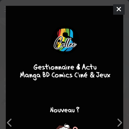
Be Blues !
46
SIMPLE
mar. 18 janv. 2022
Shogakukan
Manga
Shonen
Motoyuki TANAKA
Motoyuki TANAKA
49
tomes
COMPLÈTE
comédie
Tranche de vie
Sport
Ryuu Ichijou est un génie du ballon rond. Son but est de porter le
maillot de l'équipe nationale de football du Japon à ses 18 ans.
Mais avant cela il a du chemin à faire. Et son premier objectif, et
de gagner, à l'aide de ses 2 amis Yuki et Yuuto (2 jumeaux), le
tournoi national des jeunes.