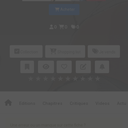
Acheter
0
0
0
Collection
Shopping list
Je vends
★
★
★
★
★
★
★
★
★
★
Editions
Chapitres
Critiques
Videos
Actu
Une erreur ou un manque sur cette fiche ?