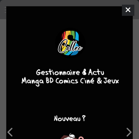
SA COLLECTION
683
31
manga
BD
181
245
comics
films/séries