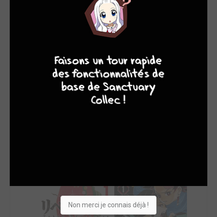
SON TOP 5
Manga
BD
Comics
Films/séries
7
8
7
9
Non merci je connais déjà !