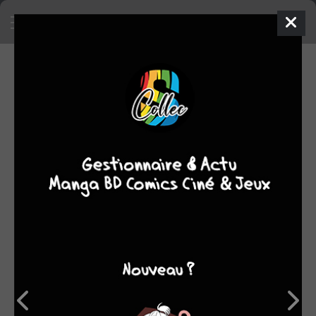
SA COLLECTION
2
1506
manga
BD
4
comics