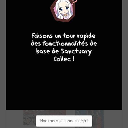
SON TOP 5
Manga
BD
Comics
Films/séries
8
7
8
7
Non merci je connais déjà !