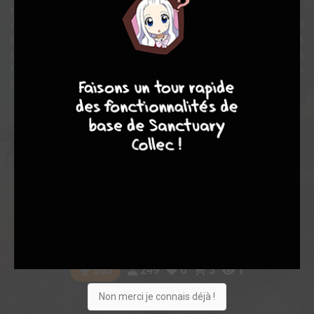
meurtrier de sa mère. Accompagné de ses deux comparses, celui-
ci arrache Georges à sa vie et l'embarque dans son périple. Au fil de
leur voyage, l'homme et le garçon vont s'ouvrir l'un à l'autre et
trouver ce qui leur est essentiel : l'apaisement de la colère par la
9
8
9
8
transmission de sa culture pour l'un et la découverte de son
identité et de ses origines pour l'autre.
Note globale
Les experts
Membres
8,71
7,33
9,17
3
23
26
249
0
3
1
563
Non merci je connais déjà !