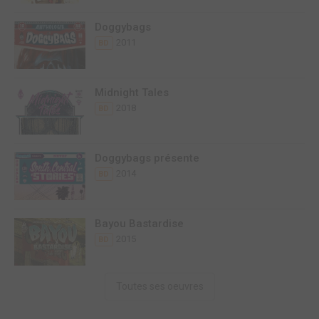
Doggybags
2011
BD
Midnight Tales
2018
BD
Doggybags présente
2014
BD
Bayou Bastardise
2015
BD
Toutes ses oeuvres