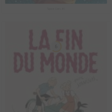
Space Cats #1
6