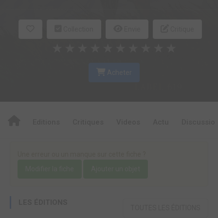
Collection
Envie
Critique
★
★
★
★
★
★
★
★
★
★
Acheter
Editions
Critiques
Videos
Actu
Discussio
Une erreur ou un manque sur cette fiche ?
Modifier la fiche
Ajouter un objet
LES ÉDITIONS
TOUTES LES ÉDITIONS