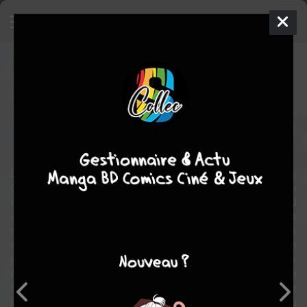
Hoka Hey
BD
2022
NEYEF
NEYEF
1
COMPLÈTE
tome
western
Dès 1850, les jeunes amérindiens étaient internés de force dans
des pensionnats catholiques pour les assimiler à la nation
américaine. En 1900, la population des natifs en Amérique du Nord
avait diminué de 93%. La plupart étaient morts de nouvelles
maladies importées par les colons, d'exterminations
subventionnés par l'état, et lors des déportations. Georges est un
jeune Lakota élevé par le pasteur qui administre sa réserve.
Acculturé, le jeune garçon oublie peu à peu ses racines et rêve d'un
futur inspiré du modèle américain, en pleine expansion. Il va croiser
la route de Little Knife, amérindien froid et violent à la recherche du