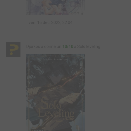
ven. 16 déc. 2022, 22:04
Djorkos a donné un
10/10
à Solo leveling