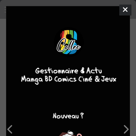
SA COLLECTION
719
21
manga
BD
5
films/séries