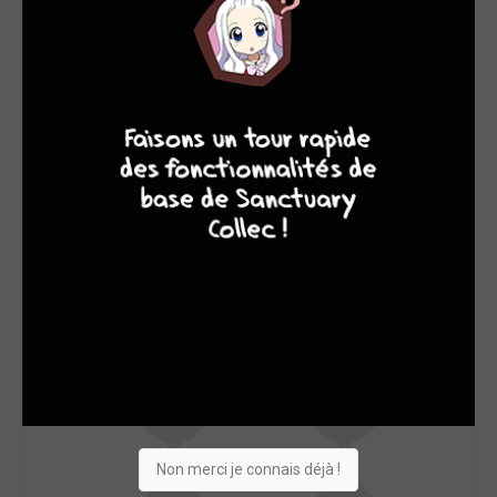
SON TOP 5
Manga
BD
Comics
Films/séries
9
8
9
8
Non merci je connais déjà !