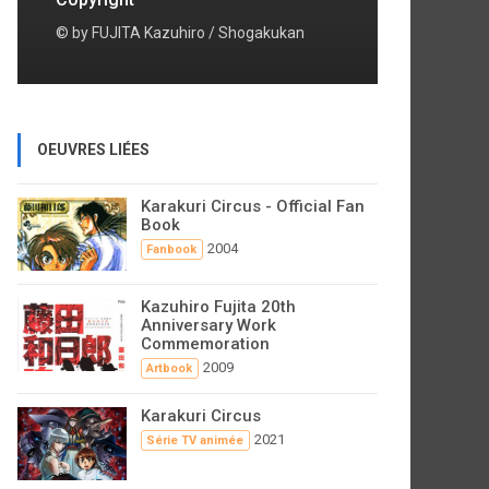
© by FUJITA Kazuhiro / Shogakukan
OEUVRES LIÉES
Karakuri Circus - Official Fan
Book
2004
Fanbook
Kazuhiro Fujita 20th
Anniversary Work
Commemoration
2009
Artbook
Karakuri Circus
2021
Série TV animée