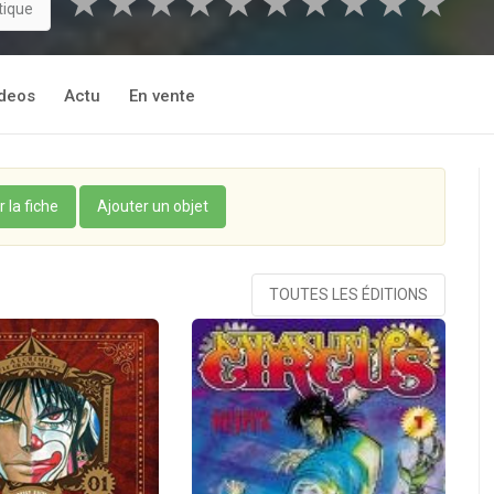
★
★
★
★
★
★
★
★
★
★
tique
deos
Actu
En vente
r la fiche
Ajouter un objet
TOUTES LES ÉDITIONS