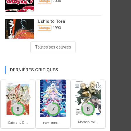
2006
Manga
Ushio to Tora
1990
Manga
Toutes ses oeuvres
DERNIÈRES CRITIQUES
8
7
8
Mechanical Buddy Universe #1
Cats and Dragon #3
Hotel Inhumans #1