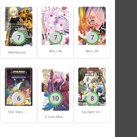
7
7
7
Bless #6
Bless #5
Mechanical Buddy Universe #0
6
10
8
Star Wars - La Haute République - Un équilibre fragile
Gaslight stray dog detectives #1
D.Gray-Man #29