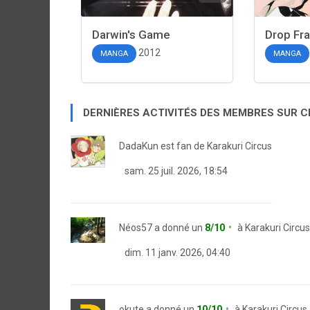
Darwin's Game
Drop Fr
2012
MANGA
MANGA
DERNIÈRES ACTIVITÉS DES MEMBRES SUR 
DadaKun
est fan de
Karakuri Circus
sam. 25 juil. 2026, 18:54
Néos57
a donné un
8/10
à
Karakuri Circus
dim. 11 janv. 2026, 04:40
okute
a donné un
10/10
à
Karakuri Circus