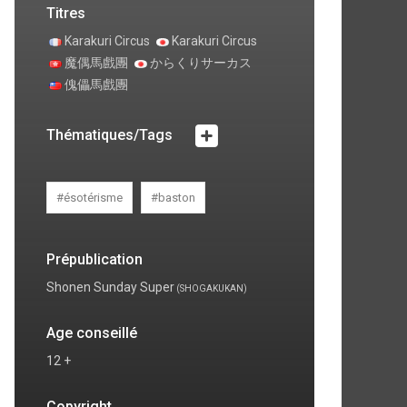
Titres
Karakuri Circus
Karakuri Circus
魔偶馬戲團
からくりサーカス
傀儡馬戲團
Thématiques/Tags
#ésotérisme
#baston
Prépublication
Shonen Sunday Super
(SHOGAKUKAN)
Age conseillé
12 +
Copyright