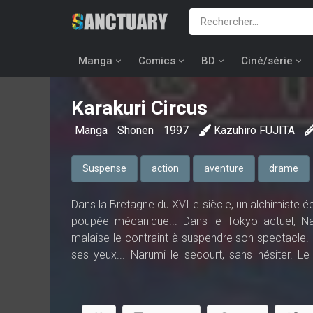
Manga
Comics
BD
Ciné/série
Karakuri Circus
Manga
Shonen
1997
Kazuhiro FUJITA
Suspense
action
aventure
drame
Dans la Bretagne du XVIIe siècle, un alchimiste é
poupée mécanique... Dans le Tokyo actuel, Nar
malaise le contraint à suspendre son spectacle. L
ses yeux... Narumi le secourt, sans hésiter. Le 
financier, spécialiste des mécanismes de précisi
côtés et qui semble attirer toutes les convoitises