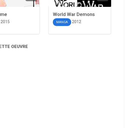
ame
World War Demons
2015
2012
MANGA
CETTE OEUVRE