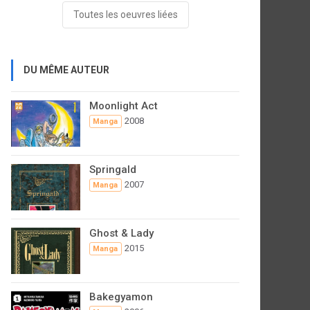
Toutes les oeuvres liées
DU MÊME AUTEUR
Moonlight Act
2008
Manga
Springald
2007
Manga
Ghost & Lady
2015
Manga
Bakegyamon