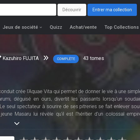
Découvrir
Entrer ma collection
Jeux de société
Quizz
Achat/vente
Top Collections
Kazuhiro FUJITA
43
tomes
COMPLÈTE
conduit crée l'Aquae Vita qui permet de donner le vie à une simpl
umi, déguisé en ours, divertit les passants lorsqu'un soudai
e seul spectateur à sourire de ses pitreries se fait enlever sou
jeune Masaru lui révèle qu'il est l'héritier d'un colossal empir
ons... Que contient l'étrange et énorme valise qu'il traîne à se
 ?