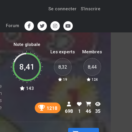
Se connecter
S'inscrire
Forum
Note globale
Les experts
Membres
8,41
8,32
8,44
19
124
e
143
n
s
e
1218
698
1
46
35
s