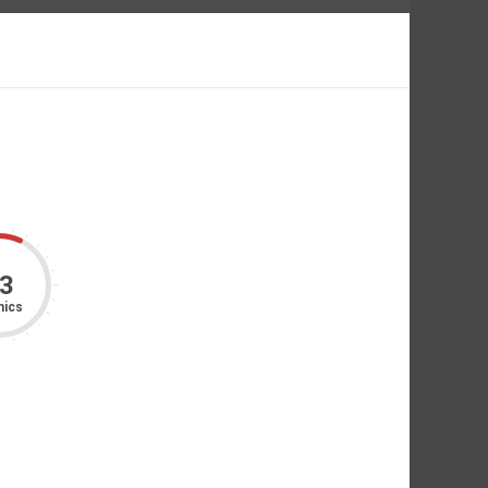
3
ics