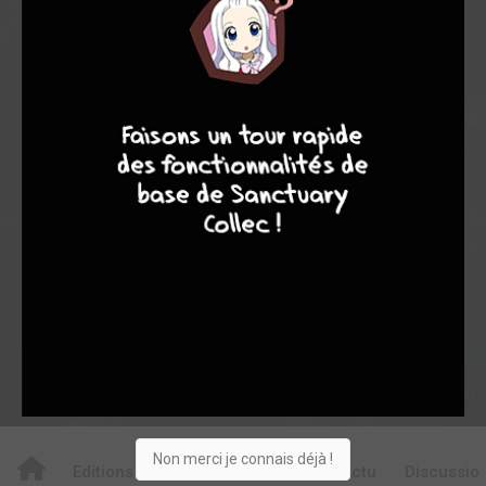
8,41
8,00
8,54
3
24
27
7
8
8
10
348
0
31
8
364
Collection
Envie
Critique
★
★
★
★
★
★
★
★
★
★
Acheter
Non merci je connais déjà !
Editions
Critiques
Videos
Actu
Discussio