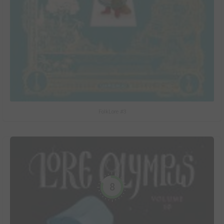
FolkLore #3
8