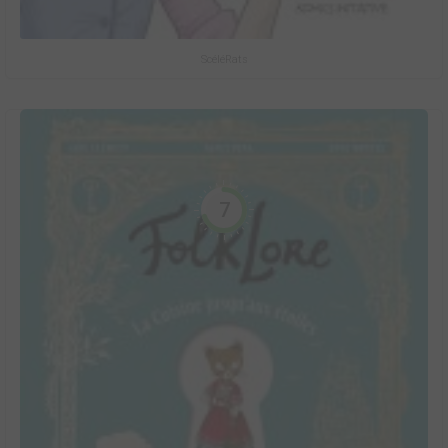
ScéléRats
7