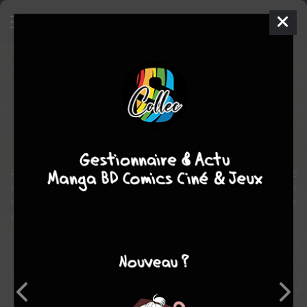
Les 5 terres
BD
2019
Jérôme LERECULEY
LEWELYN
17
tomes
EN COURS
Heroïc-Fantasy
Angleon, le prospère royaume des félins, est en ébullition : Cyrus, le
vieux roi, est au plus mal, et cette mort imminente aiguise les
appétits. Enfants, neveux, amis, ennemis… Chacun fourbit ses
armes.
Note globale
Les experts
Membres