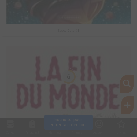
Space Cats #1
6
Inscris-toi pour 
entrer ta collection !
Collec
Shop. list
Planning
Animes
Découvrir
Envies