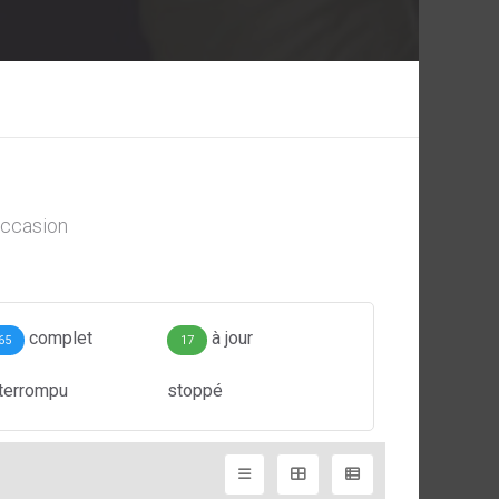
ccasion
complet
à jour
65
17
nterrompu
stoppé