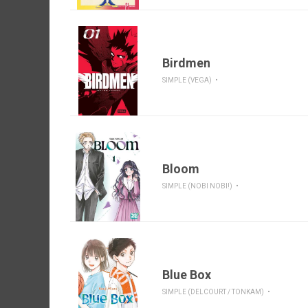
Birdmen
SIMPLE (VEGA)
Bloom
SIMPLE (NOBI NOBI!)
Blue Box
SIMPLE (DELCOURT / TONKAM)