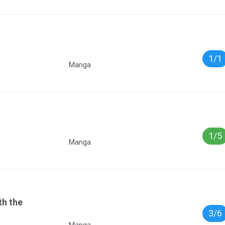
1/1
Manga
1/5
Manga
th the
3/6
Manga