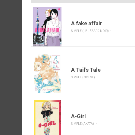
A fake affair
SIMPLE (LE LÉZARD NOIR)
A Tail's Tale
SIMPLE (NOEVE)
A-Girl
SIMPLE (AKATA)