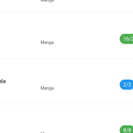
16/
Manga
nde
2/2
Manga
8/8