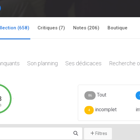
llection (658)
Critiques (7)
Notes (206)
Boutique
nquants
Son planning
Ses dédicaces
Recherche o
Tout
86
8
s
incomplet
i
4
Filtres