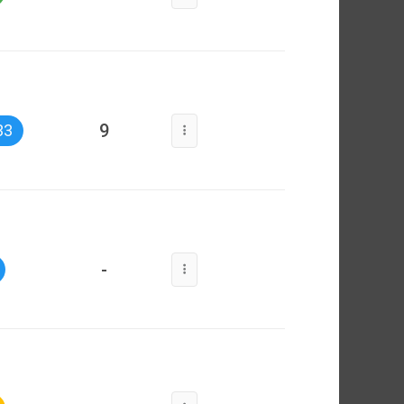
9
33
-