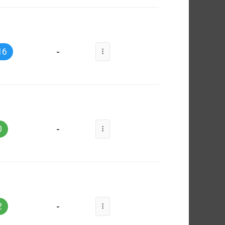
-
16
-
0
-
2