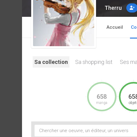
Therru
Accueil
Co
Sa collection
Sa shopping list
Ses ma
658
65
manga
objet