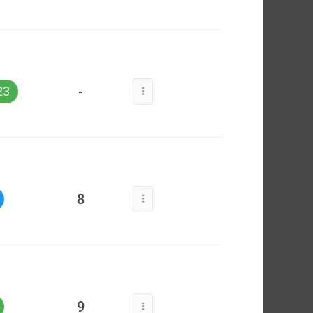
-
23
8
9