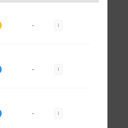
-
-
-