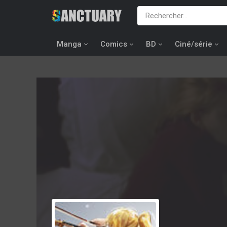
Manga
Comics
BD
Ciné/série