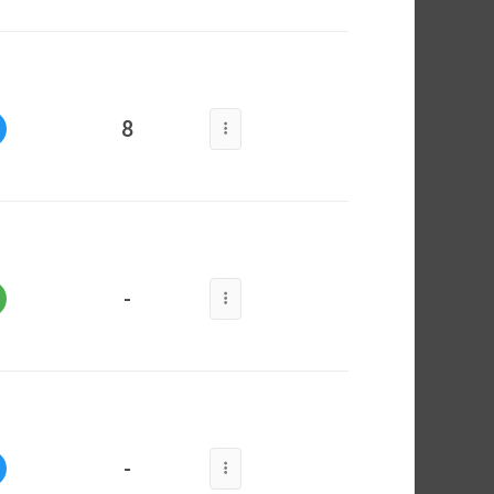
8
-
-