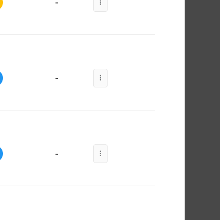
-
-
-