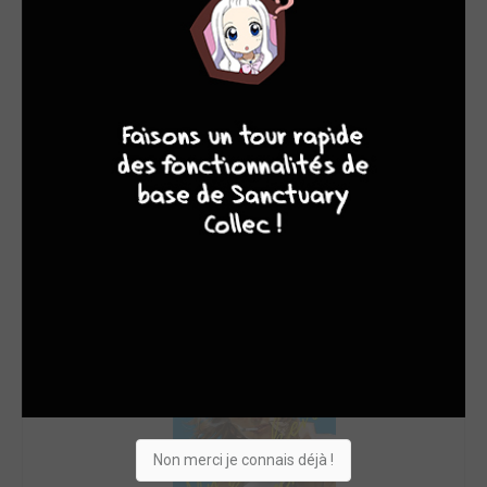
8
9
8
7
Non merci je connais déjà !