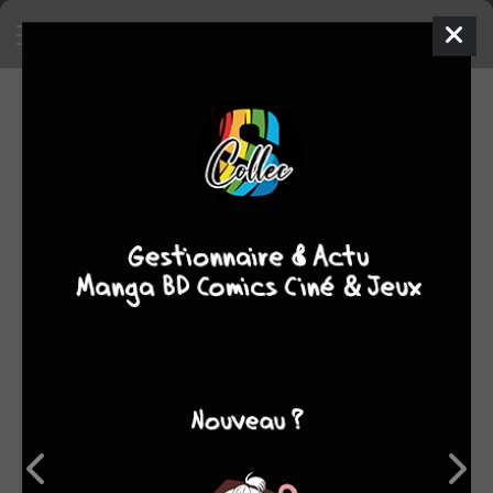
SA COLLECTION
658
manga
SON TOP 5
Manga
BD
Comics
Films/séries