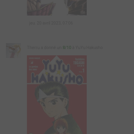
jeu. 20 avril 2023, 07:06
Therru a donné un
8/10
à YuYu Hakusho