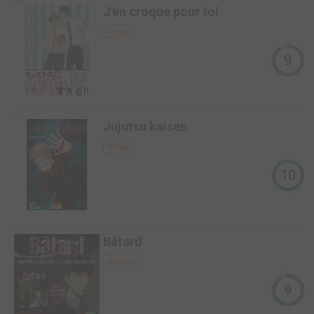
7,8
J'en croque pour toi
Manga
9
6
Jujutsu kaisen
Manga
10
7,5
Bâtard
Webtoon
9