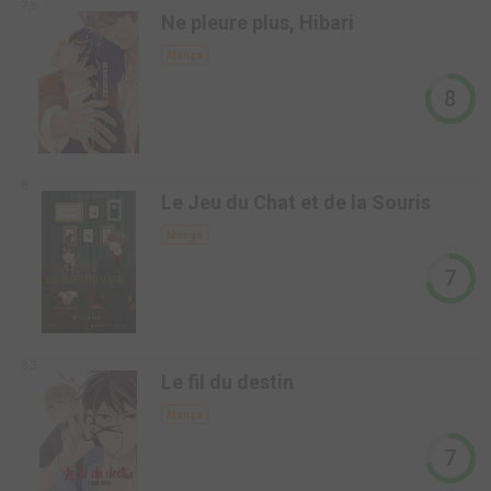
7,6
Ne pleure plus, Hibari
Manga
8
8
Le Jeu du Chat et de la Souris
Manga
7
8,3
Le fil du destin
Manga
7