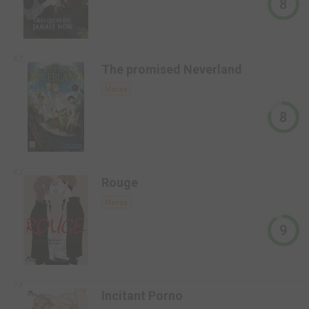
8
6,7
The promised Neverland
Manga
8
8,2
Rouge
Manga
9
7,4
Incitant Porno