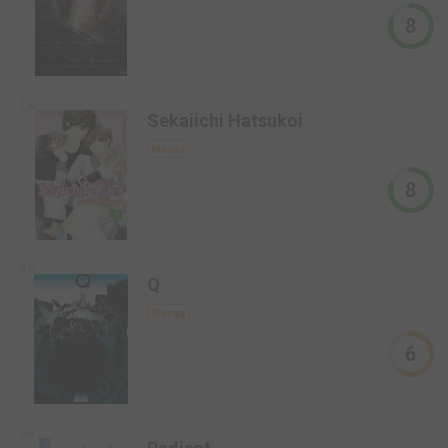
8
7,6
Sekaiichi Hatsukoi
Manga
8
8,6
Q
Manga
6
6,9