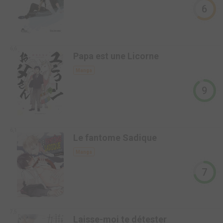
6
6,6
Papa est une Licorne
Manga
9
6,1
Le fantome Sadique
Manga
7
7,5
Laisse-moi te détester