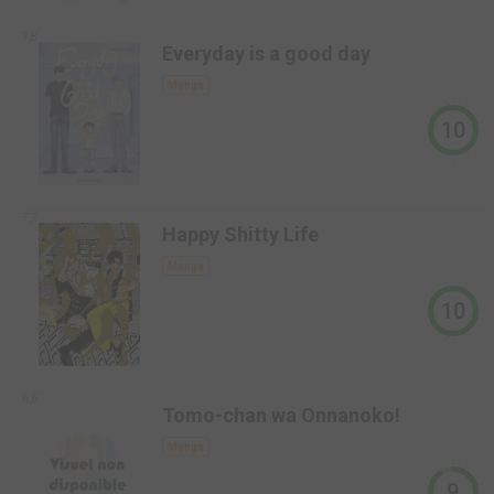
7,8
Everyday is a good day
Manga
10
7,7
Happy Shitty Life
Manga
10
6,6
Tomo-chan wa Onnanoko!
Manga
9