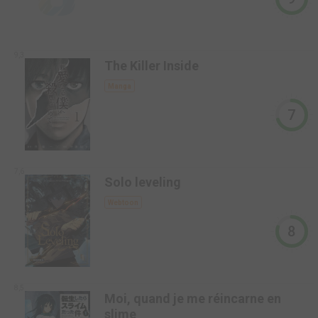
9,3
The Killer Inside
Manga
7
7,6
Solo leveling
Webtoon
8
8,5
Moi, quand je me réincarne en
slime