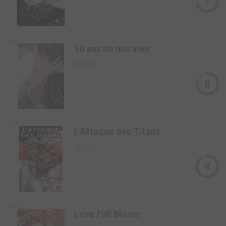
7
8,5
10 ans de nos vies
Manga
8
5,9
L'Attaque des Titans
Manga
9
8,3
Love Full Bloom