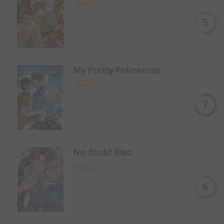
Manga
5
6
My Pretty Policeman
Manga
7
7,3
No doubt lilac
Manga
6