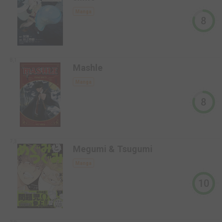
Manga
8
8,1
Mashle
Manga
8
7,3
Megumi & Tsugumi
Manga
10