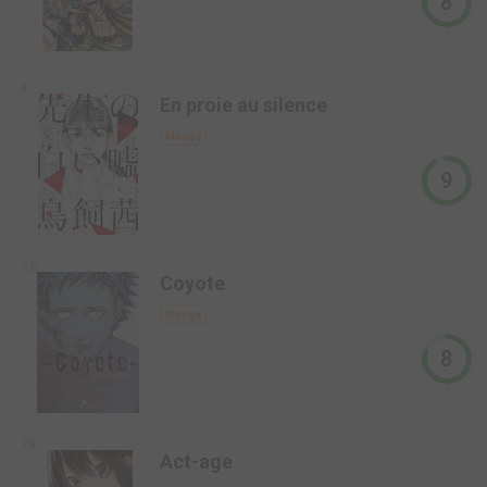
8
8
En proie au silence
Manga
9
7,6
Coyote
Manga
8
7,8
Act-age