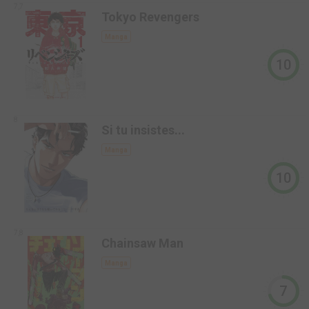
7,7
Tokyo Revengers
Manga
10
8
Si tu insistes...
Manga
10
7,8
Chainsaw Man
Manga
7