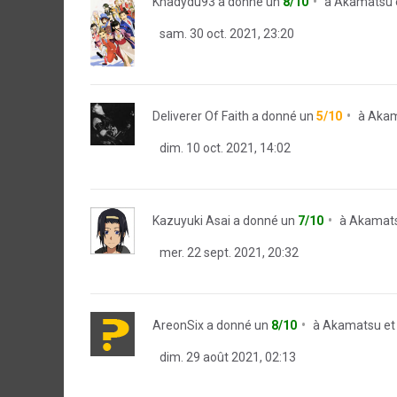
Khadydu93
a donné un
8/10
à
Akamatsu 
sam. 30 oct. 2021, 23:20
Deliverer Of Faith
a donné un
5/10
à
Akam
dim. 10 oct. 2021, 14:02
Kazuyuki Asai
a donné un
7/10
à
Akamats
mer. 22 sept. 2021, 20:32
AreonSix
a donné un
8/10
à
Akamatsu et
dim. 29 août 2021, 02:13