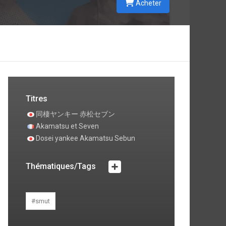
Acheter
Titres
同棲ヤンキー 赤松セブン
Akamatsu et Seven
Dosei yankee Akamatsu Sebun
Thématiques/Tags
#smut