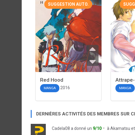
SUGGESTION AUTO.
SUGG
Red Hood
Attrape
2016
MANGA
MANGA
DERNIÈRES ACTIVITÉS DES MEMBRES SUR 
Cadela08
a donné un
9/10
à
Akamatsu et