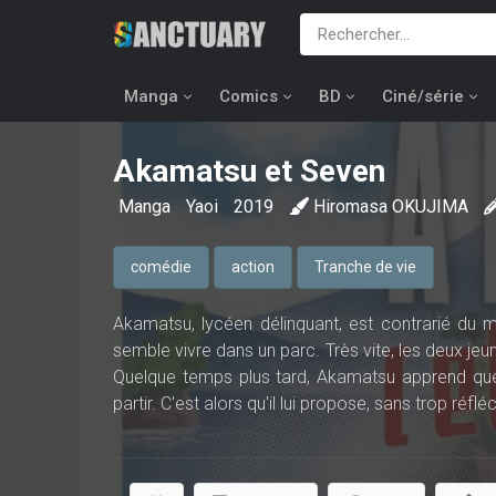
Manga
Comics
BD
Ciné/série
Akamatsu et Seven
Manga
Yaoi
2019
Hiromasa OKUJIMA
comédie
action
Tranche de vie
Akamatsu, lycéen délinquant, est contrarié du ma
semble vivre dans un parc. Très vite, les deux jeun
Quelque temps plus tard, Akamatsu apprend que so
partir. C'est alors qu'il lui propose, sans trop ré