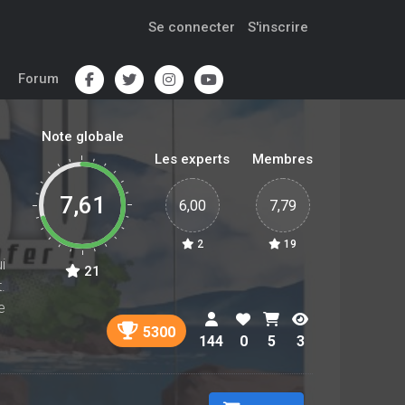
Se connecter
S'inscrire
Forum
Note globale
Les experts
Membres
7,61
6,00
7,79
2
19
i
21
.
e
5300
144
0
5
3