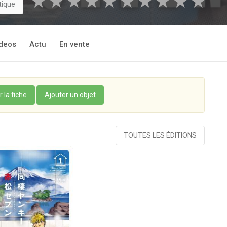
★
★
★
★
★
★
★
★
★
★
tique
deos
Actu
En vente
r la fiche
Ajouter un objet
TOUTES LES ÉDITIONS