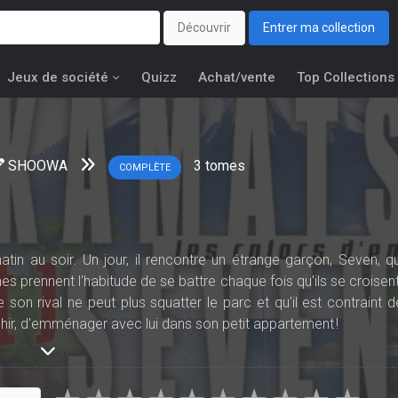
Découvrir
Entrer ma collection
Jeux de société
Quizz
Achat/vente
Top Collections
SHOOWA
3
tomes
COMPLÈTE
tin au soir. Un jour, il rencontre un étrange garçon, Seven, qu
es prennent l'habitude de se battre chaque fois qu'ils se croisent
n rival ne peut plus squatter le parc et qu'il est contraint d
fléchir, d'emménager avec lui dans son petit appartement !