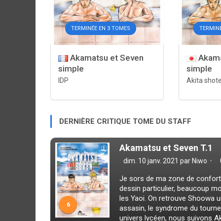
TERMINÉE EN 3 TOMES
TERMIN
Akamatsu et Seven
Akama
simple
simple
IDP
Akita shot
DERNIÈRE CRITIQUE TOME DU STAFF
Akamatsu et Seven T.1
dim. 10 janv. 2021 par
Niwo
Je sors de ma zone de confort 
dessin particulier, beaucoup m
les Yaoi. On retrouve Shoowa u
6
assasin, le syndrome du tourne
univers lycéen, nous suivons A