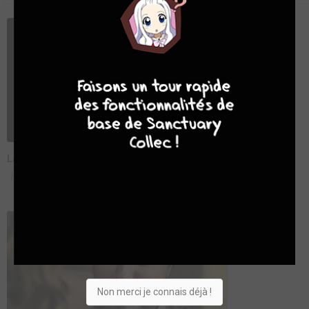
9
8
9
8
La langue des vipères - Bande annonce
jeu. 16 avril 2026
Non merci je connais déjà !