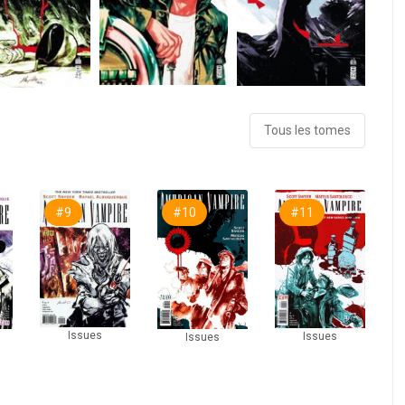
Tous les tomes
#9
#10
#11
Issues
Issues
Issues