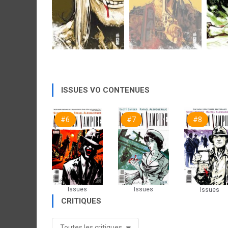
ISSUES VO CONTENUES
#6
#7
#8
Issues
Issues
Issues
CRITIQUES
Toutes les critiques