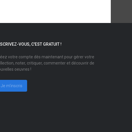
NSCRIVEZ-VOUS, C'EST GRATUIT !
éez votre compte dès maintenant pour gérer votre
llection, noter, critiquer, commenter et découvrir de
uvelles oeuvres !
Je m'inscris