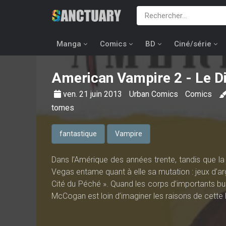
Manga
Comics
BD
Ciné/série
American Vampire
2 - Le D
ven. 21 juin 2013
Urban Comics
Comics
tomes
fantastique
Vampire
Dans l’Amérique des années trente, tandis que la
Vegas entame quant à elle sa mutation : jeux d’arg
Cité du Péché ». Quand les corps d’importants bus
McCogan est loin d’imaginer les raisons de cette 