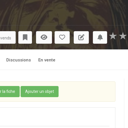
★
★
 vends
Discussions
En vente
r la fiche
Ajouter un objet