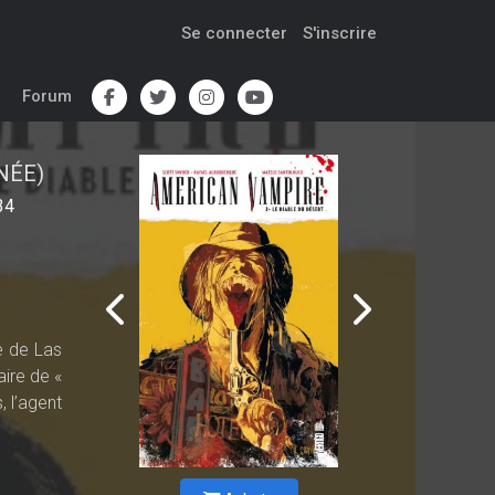
Se connecter
S'inscrire
Forum
NÉE)
34
e de Las
aire de «
, l’agent