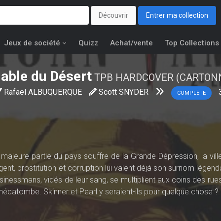
Découvrir
Entrer ma collection
Jeux de société
Quizz
Achat/vente
Top Collections
iable du Désert
TPB HARDCOVER (CARTON
Rafael ALBUQUERQUE
Scott SNYDER
COMPLÈTE
 majeure partie du pays souffre de la Grande Dépression, la vill
ent, prostitution et corruption lui valent déjà son surnom légend
inessmans, vidés de leur sang, se multiplient aux coins des rues
hécatombe. Skinner et Pearl y seraient-ils pour quelque chose ?