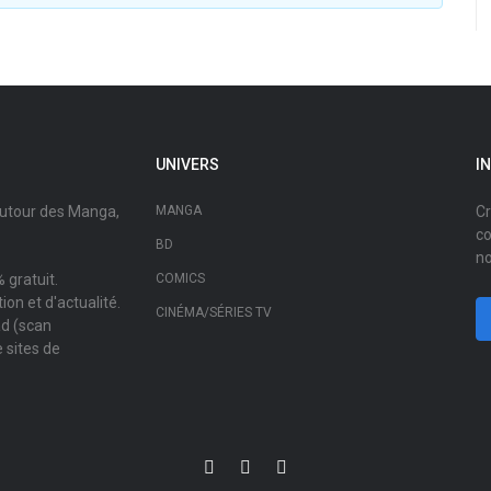
UNIVERS
I
autour des Manga,
MANGA
Cr
co
BD
no
 gratuit.
COMICS
on et d'actualité.
CINÉMA/SÉRIES TV
ad (scan
 sites de