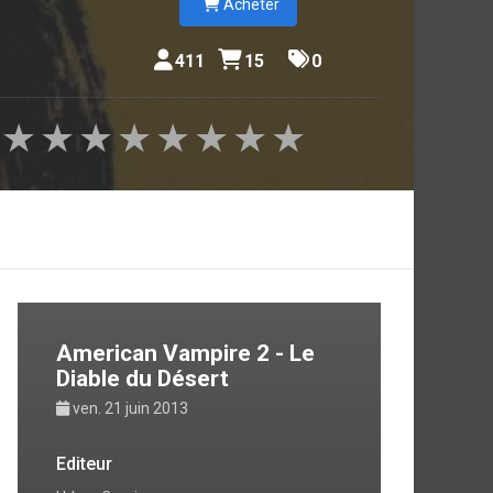
Acheter
411
15
0
★
★
★
★
★
★
★
★
American Vampire 2 - Le
Diable du Désert
ven. 21 juin 2013
Editeur