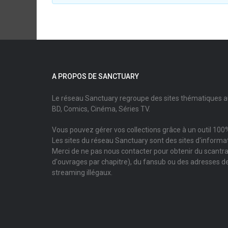
A PROPOS DE SANCTUARY
Le réseau Sanctuary regroupe des sites thématiques 
BD, Comics, Cinéma, Séries TV.
Vous pouvez gérer vos collections grâce à un outil 100%
Les sites du réseau Sanctuary sont des sites d'informati
Merci de ne pas nous contacter pour obtenir du scantr
d'ouvrages par chapitre), du fansub ou des adresses de
streaming illégaux.