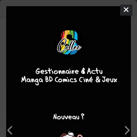
Golden City
1 - Pilleurs d'épaves
SIMPLE
mer. 10 févr. 1999
delcourt bd
BD
Nicolas
MALFIN
Daniel PECQUEUR
16
EN COURS
tomes
science fiction
Objet de rêves inaccessibles pour les plus démunis, Golden City
se dresse majestueusement au-dessus des eaux, protégée de
l'extérieur par une police ultra violente.
Mais lorsque l'épouse de Harrison Banks, président du plus
puissant groupe pharmaceutique de la ville, disparaît en mer,
c'est une infernale machination qui se met brutalement en ?uvre.