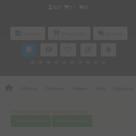
837
11
0
Collection
Shopping list
Je vends
★
★
★
★
★
★
★
★
★
★
Editions
Critiques
Videos
Actu
Discussio
Une erreur ou un manque sur cette fiche ?
Modifier la fiche
Ajouter un objet