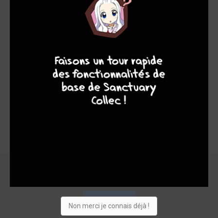
7
9
8
9
+6
Acheter
Non merci je connais déjà !