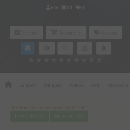
646
30
0
Collection
Shopping list
Je vends
★
★
★
★
★
★
★
★
★
★
Editions
Critiques
Videos
Actu
Discussio
Une erreur ou un manque sur cette fiche ?
Modifier la fiche
Ajouter un objet