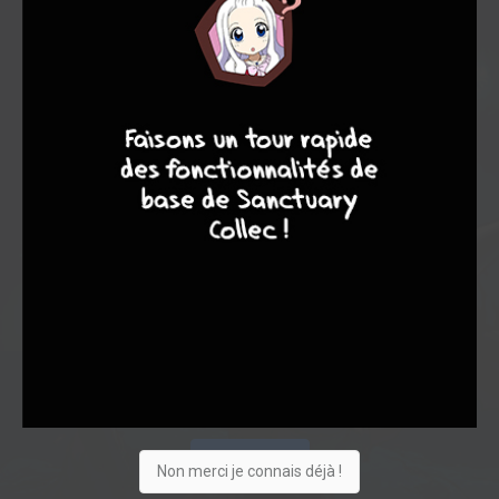
9
8
9
8
Acheter
Non merci je connais déjà !