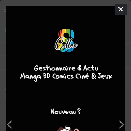
Golden City
8 - Les naufragés des
abysses
SIMPLE
mer. 2 déc. 2009
delcourt bd
BD
Nicolas
MALFIN
Daniel PECQUEUR
16
EN COURS
tomes
science fiction
Après plusieurs jours de recherches, les équipes de secours
ont retrouvé la ville engloutie. Elle gît par trois mille mètres de
fond, en partie détruite, couchée sur le flanc au bord d'une faille
sous-marine dans laquelle elle risque à tout moment de
basculer. Les sauveteurs tentent l'impossible pour pénétrer à
l'intérieur de la gigantesque épave dans l'espoir de retrouver
d'éventuels survivants...