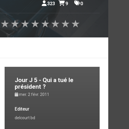
323
9
0
★
★
★
★
★
★
★
★
Jour J 5 - Qui a tué le
président ?
mer. 2 févr. 2011
Editeur
delcourt bd