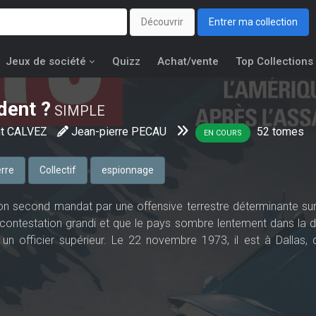
Découvrir
Entrer ma collection
Jeux de société
Quizz
Achat/vente
Top Collections
dent ?
SIMPLE
nt CALVEZ
Jean-pierre PECAU
52
tomes
EN COURS
rre
Collectif
espionnage
on second mandat par une offensive terrestre déterminante sur
ontestation grandi et que le pays sombre lentement dans la di
un officier supérieur. Le 22 novembre 1973, il est à Dallas, 