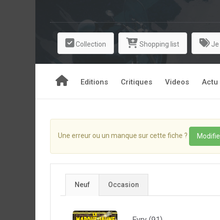
Collection
Shopping list
Je
Editions
Critiques
Videos
Actu
Une erreur ou un manque sur cette fiche ?
Modifie
Neuf
Occasion
Evry (91)