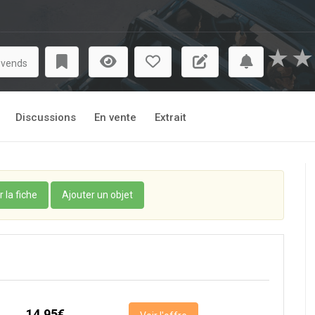
★
★
 vends
Discussions
En vente
Extrait
r la fiche
Ajouter un objet
14,95€