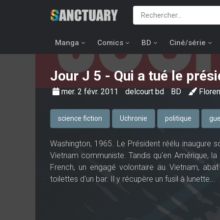
Manga
Comics
BD
Ciné/série
Jour J
5 - Qui a tué le prési
mer. 2 févr. 2011
delcourt bd
BD
Flore
science fiction
Uchronie
politique
gue
Washington, 1965. Le Président réélu inaugure s
Vietnam communiste. Tandis qu'en Amérique, la c
French, un engagé volontaire au Vietnam, abat 
toilettes d'un bar. Il y récupère un fusil à lunette...