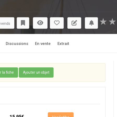
★
★
 vends
Discussions
En vente
Extrait
r la fiche
Ajouter un objet
15,95€