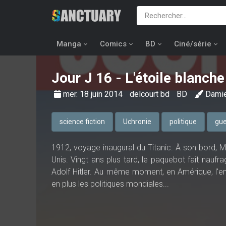
Manga
Comics
BD
Ciné/série
Jour J
16 - L'étoile blanche
mer. 18 juin 2014
delcourt bd
BD
Dami
science fiction
Uchronie
politique
gue
1912, voyage inaugural du Titanic. À son bord, M
Unis. Vingt ans plus tard, le paquebot fait naufra
Adolf Hitler. Au même moment, en Amérique, l'e
en plus les politiques mondiales...