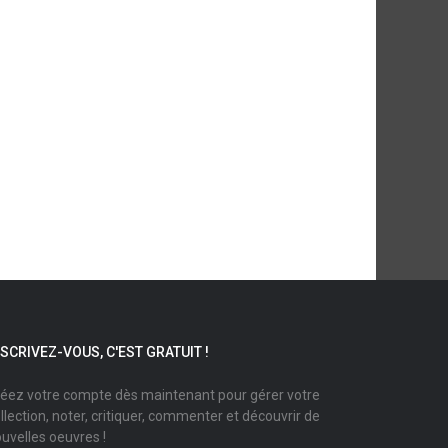
NSCRIVEZ-VOUS, C'EST GRATUIT !
éez votre compte dès maintenant pour gérer votre
llection, noter, critiquer, commenter et découvrir de
uvelles oeuvres !