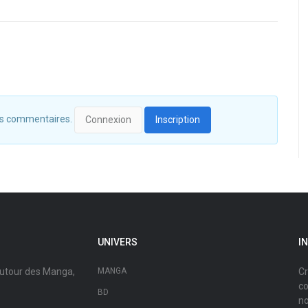
 des commentaires.
Connexion
Inscription
UNIVERS
I
autour des Manga,
MANGA
Cr
co
BD
no