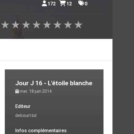
172
12
0
★
★
★
★
★
★
★
★
Jour J 16 - L'étoile blanche
mer. 18 juin 2014
Editeur
delcourt bd
Infos complémentaires