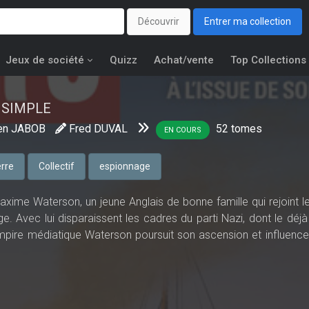
Découvrir
Entrer ma collection
Jeux de société
Quizz
Achat/vente
Top Collections
SIMPLE
en JABOB
Fred DUVAL
52
tomes
EN COURS
rre
Collectif
espionnage
axime Waterson, un jeune Anglais de bonne famille qui rejoint le
ge. Avec lui disparaissent les cadres du parti Nazi, dont le déj
mpire médiatique Waterson poursuit son ascension et influence