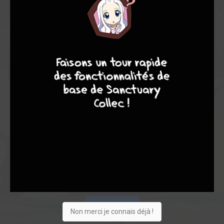
9
8
9
8
Acheter
Non merci je connais déjà !