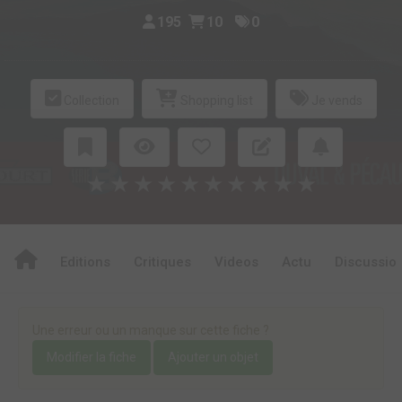
195
10
0
Collection
Shopping list
Je vends
★
★
★
★
★
★
★
★
★
★
Editions
Critiques
Videos
Actu
Discussio
Une erreur ou un manque sur cette fiche ?
Modifier la fiche
Ajouter un objet