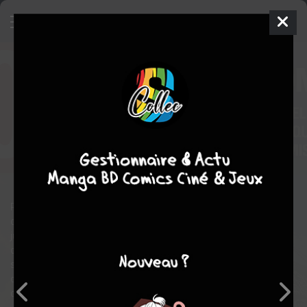
Jour J
13 - Colomb Pacha
SIMPLE
mer. 5 juin 2013
delcourt bd
BD
EMEM
Fred DUVAL
52
tomes
EN COURS
science fiction
Uchronie
politique
guerre
Collectif
espionnage
Pour les besoins de son expédition, le marin génois Colomb se
convertit à l'Islam et s'associe à un consortium de marchands
juifs, musulmans et chrétiens. Au bout d'un mois de mer, et de
conflits exacerbés, la flottille aborde une terre inconnue. Tous
s'accordent en pensant avoir découvert le paradis terrestre,
comme les Saintes Écritures le laissent entendre. Mais des
démons semblent hanter ce Nouveau Monde...