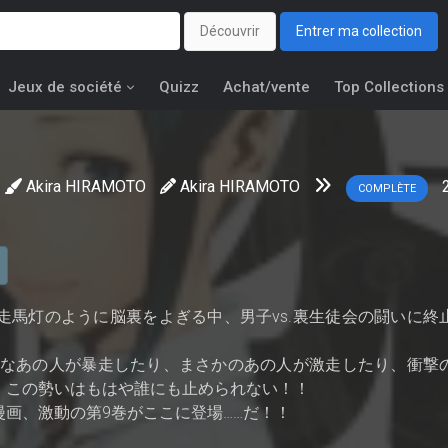
Découvrir
Entrer ma collection
Jeux de société
Quizz
Achat/vente
Top Collections
Akira HIRAMOTO
Akira HIRAMOTO
COMPLÈTE
走馬灯のように脳裏をよぎる中、男子vs.裏生徒会の闘いに終
外なあの人が暴走したり、まさかのあの人が激走したり、衝撃
、この勢いはもはや誰にも止められない！！
画、激動の第9巻がここに登場……だ！！