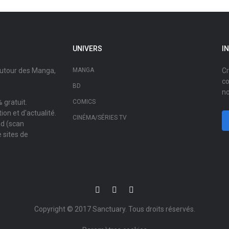
UNIVERS
I
autour des Manga,
MANGA
Cr
co
BD
no
 gratuit.
COMICS
on et d'actualité.
CINÉMA/SÉRIES TV
ad (scan
 sites de
Copyright © 2017
Sanctuary
. Tous droits réservés.