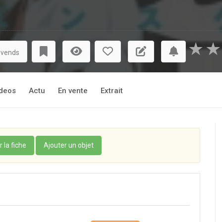
★
★
 vends
deos
Actu
En vente
Extrait
r la fiche
Ajouter un objet