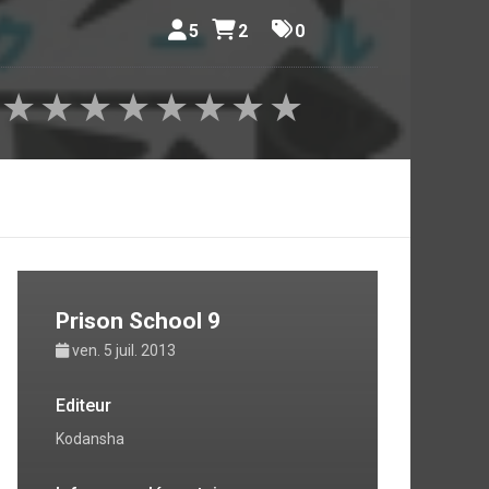
5
2
0
★
★
★
★
★
★
★
★
Prison School 9
ven. 5 juil. 2013
Editeur
Kodansha