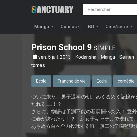
Manga
Comics
BD
Ciné/série
Prison School
9
SIMPLE
ven. 5 juil. 2013
Kodansha
Manga
Seinen
tomes
Ecole
Tranche de vie
Ecchi
comédie
ついに来た、男子退学の朝。めくるめく記憶が
たれる……！？
さらに、物語は予測不能の新展開へ突入！ 意
に春が訪れたり！？ 新女子キャラまで現れて
あらぬ方向へ全力投球する唯一無二の学園監獄漫