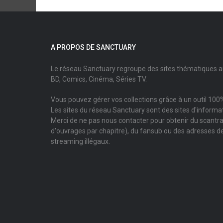
A PROPOS DE SANCTUARY
Le réseau Sanctuary regroupe des sites thématiques 
BD, Comics, Cinéma, Séries TV.
Vous pouvez gérer vos collections grâce à un outil 100%
Les sites du réseau Sanctuary sont des sites d'informati
Merci de ne pas nous contacter pour obtenir du scantr
d'ouvrages par chapitre), du fansub ou des adresses de
streaming illégaux.