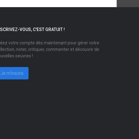
NSCRIVEZ-VOUS, C'EST GRATUIT !
éez votre compte dès maintenant pour gérer votre
llection, noter, critiquer, commenter et découvrir de
uvelles oeuvres !
Je m'inscris