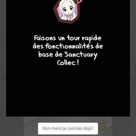
4
7
8
7
Non merci je connais déjà !