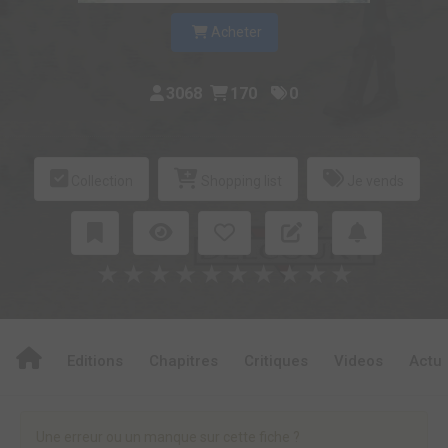
Acheter
3068
170
0
Collection
Shopping list
Je vends
★
★
★
★
★
★
★
★
★
★
Editions
Chapitres
Critiques
Videos
Actu
Une erreur ou un manque sur cette fiche ?