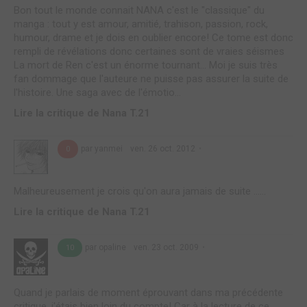
Bon tout le monde connait NANA c'est le "classique" du
manga : tout y est amour, amitié, trahison, passion, rock,
humour, drame et je dois en oublier encore! Ce tome est donc
rempli de révélations donc certaines sont de vraies séismes
La mort de Ren c'est un énorme tournant... Moi je suis très
fan dommage que l'auteure ne puisse pas assurer la suite de
l'histoire. Une saga avec de l'émotio...
Lire la critique de Nana T.21
par yanmei
ven. 26 oct. 2012
0
Malheureusement je crois qu'on aura jamais de suite ......
Lire la critique de Nana T.21
par opaline
ven. 23 oct. 2009
10
Quand je parlais de moment éprouvant dans ma précédente
critique, j'étais bien loin du compte! Car à la lecture de ce