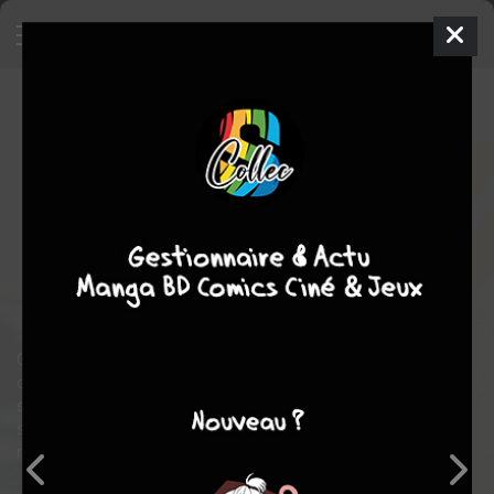
Nana
21
VOLUMES
mer. 14 oct. 2009
Delcourt Manga
Manga
Shojo
Ai YAZAWA
Ai YAZAWA
21
STOPPÉE
tomes
Musique
Tranche de vie
comédie
drame
romance
Grâce à un emploi du temps surchargé, Nana Osaki s'immerge
dans son travail afin d'éviter de penser à son anniversaire. De
son côté, Nana Komatsu se prépare avec joie à partir rejoindre
son amie en compagnie de Ren, quand elle apprend une
nouvelle boulversante...