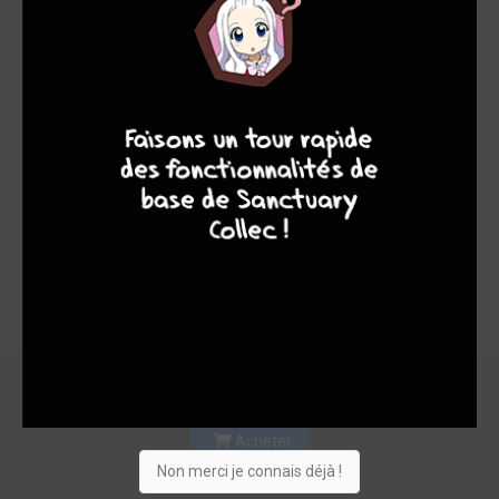
9
8
9
8
Acheter
Non merci je connais déjà !