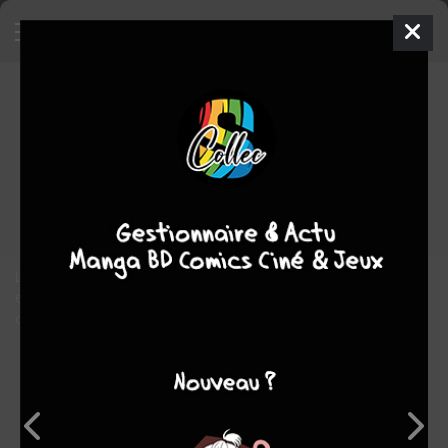
L'Attaque des Titans
14
SIMPLE
mer. 1 juil. 2015
pika
Manga
Shonen
Hajime
ISAYAMA
Hajime ISAYAMA
34
COMPLÈTE
tomes
fantastique
science fiction
drame
Le Roi a donné l’ordre aux Brigades spéciales de capturer Eren
et Christa. De son côté, le Bataillon d’exploration prépare une
opération d’envergure : renverser le trône !