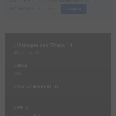
Il faut être inscrit et connecté pour pouvoir laisser des
commentaires.
Connexion
Inscription
L'Attaque des Titans 14
mer. 1 juil. 2015
Editeur
pika
Infos complémentaires
EAN-13
9782811618810