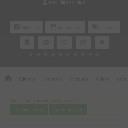
4642
237
0
Collection
Shopping list
Je vends
★
★
★
★
★
★
★
★
★
★
Editions
Chapitres
Critiques
Videos
Actu
Une erreur ou un manque sur cette fiche ?
Modifier la fiche
Ajouter un objet