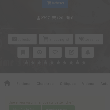
Acheter
2797
120
0
Collection
Shopping list
Je vends
★
★
★
★
★
★
★
★
★
★
Editions
Chapitres
Critiques
Videos
Actu
Une erreur ou un manque sur cette fiche ?
Modifier la fiche
Ajouter un objet