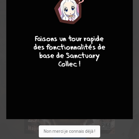
8
9
8
9
Non merci je connais déjà !