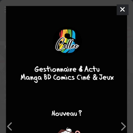
L'Attaque des Titans
25
SIMPLE
mer. 22 août 2018
pika
Manga
Shonen
Hajime ISAYAMA
Hajime ISAYAMA
COMPLÈTE
34
tomes
fantastique
science fiction
drame
Tandis que Reiner, à sa grande stupéfaction, retrouve Eren dans
un sous-sol, le chef du clan Teyber s'apprête à monter sur
scène pour y faire certaines révélations qui laisseront
l'assistance médusée.