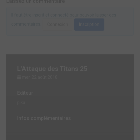
Laissez un commentaire
Il faut être inscrit et connecté pour pouvoir laisser des
commentaires.
Connexion
Inscription
L'Attaque des Titans 25
mer. 22 août 2018
Editeur
pika
Infos complémentaires