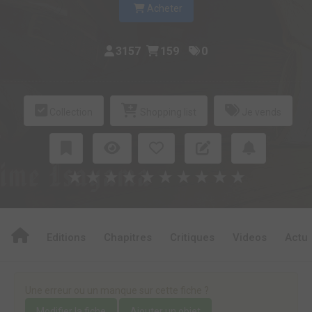
Acheter
3157
159
0
Collection
Shopping list
Je vends
★
★
★
★
★
★
★
★
★
★
Editions
Chapitres
Critiques
Videos
Actu
Une erreur ou un manque sur cette fiche ?
Modifier la fiche
Ajouter un objet