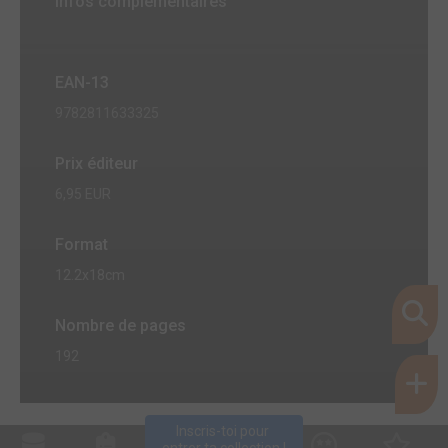
Infos complémentaires
EAN-13
9782811633325
Prix éditeur
6,95 EUR
Format
12.2x18cm
Nombre de pages
192
Inscris-toi pour 