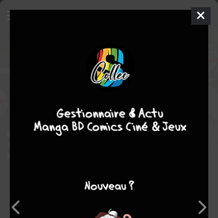
L'Attaque des Titans
21
SIMPLE
mer. 5 avril 2017
pika
Manga
Shonen
Hajime
ISAYAMA
Hajime ISAYAMA
34
COMPLÈTE
tomes
fantastique
science fiction
drame
Erwin et Armin se sont sacrifiés pour permettre à leurs
camarades de vaincre Reiner, Bertolt et le Titan bestial. À
présent, quelle nouvelle découverte attend les survivants ?