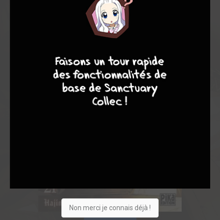
9
8
9
8
Non merci je connais déjà !