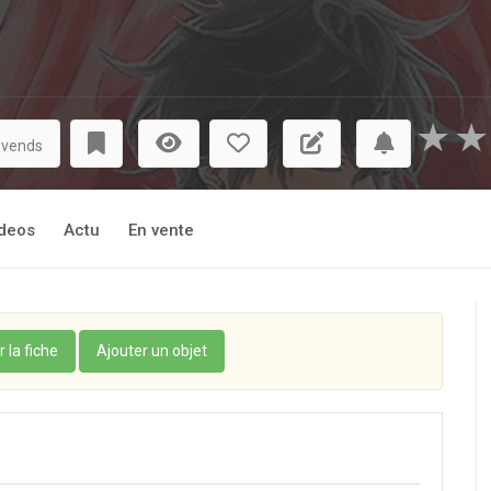
★
★
 vends
deos
Actu
En vente
r la fiche
Ajouter un objet