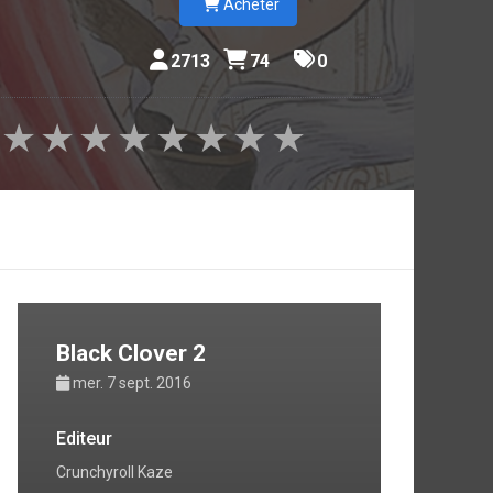
Acheter
2713
74
0
★
★
★
★
★
★
★
★
Black Clover 2
mer. 7 sept. 2016
Editeur
Crunchyroll Kaze