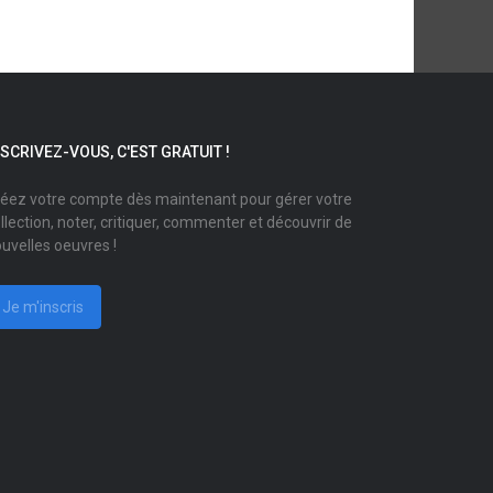
NSCRIVEZ-VOUS, C'EST GRATUIT !
éez votre compte dès maintenant pour gérer votre
llection, noter, critiquer, commenter et découvrir de
uvelles oeuvres !
Je m'inscris