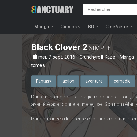
Manga
Comics
BD
Ciné/série
Black Clover
2
SIMPLE
mer. 7 sept. 2016
Crunchyroll Kaze
Manga
tomes
Fantasy
action
aventure
comédie
Dans un monde où la magie représentait tout, il y 
avait été abandonné à une église. Son nom était 
Par défi lancé à lui-même et pour garder une prom