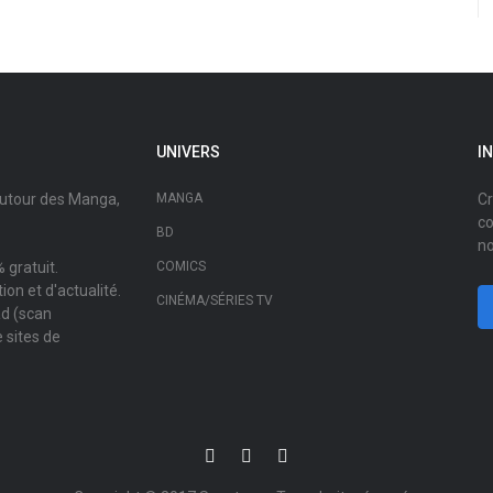
UNIVERS
I
autour des Manga,
MANGA
Cr
co
BD
no
 gratuit.
COMICS
on et d'actualité.
CINÉMA/SÉRIES TV
ad (scan
 sites de