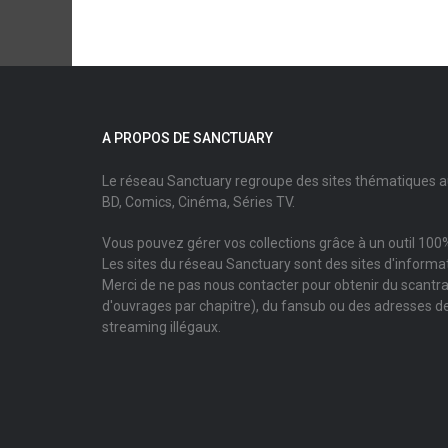
A PROPOS DE SANCTUARY
Le réseau Sanctuary regroupe des sites thématiques 
BD, Comics, Cinéma, Séries TV.
Vous pouvez gérer vos collections grâce à un outil 100%
Les sites du réseau Sanctuary sont des sites d'informati
Merci de ne pas nous contacter pour obtenir du scantr
d'ouvrages par chapitre), du fansub ou des adresses de
streaming illégaux.