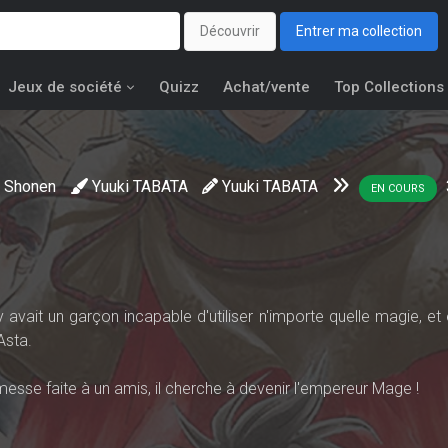
Découvrir
Entrer ma collection
Jeux de société
Quizz
Achat/vente
Top Collections
Shonen
Yuuki TABATA
Yuuki TABATA
EN COURS
avait un garçon incapable d'utiliser n'importe quelle magie, et e
Asta.
esse faite à un amis, il cherche à devenir l'empereur Mage !