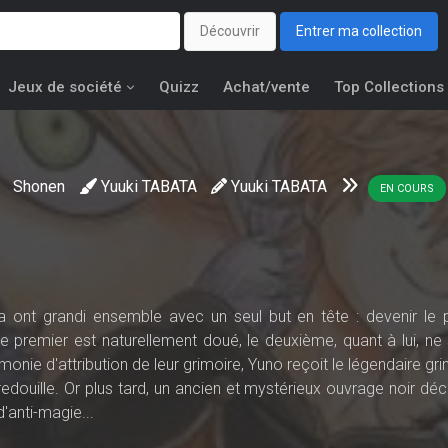
Découvrir
Entrer ma collection
Jeux de société
Quizz
Achat/vente
Top Collections
a
Shonen
Yuuki TABATA
Yuuki TABATA
EN COURS
 ont grandi ensemble avec un seul but en tête : devenir le 
premier est naturellement doué, le deuxième, quant à lui, ne 
monie d'attribution de leur grimoire, Yuno reçoit le légendaire gr
t bredouille. Or plus tard, un ancien et mystérieux ouvrage noir dé
d'anti-magie...