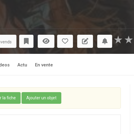
★
★
 vends
deos
Actu
En vente
r la fiche
Ajouter un objet