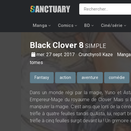
Manga
Comics
BD
Ciné/série
Black Clover
8
SIMPLE
mer. 27 sept. 2017
Crunchyroll Kaze
Mang
tomes
Fantasy
action
aventure
comédie
Dans un monde régi par la magie, Yuno et Asta
Empereur-Mage du royaume de Clover. Mais si le 
manipuler la magie. C'est ainsi que lors de la céré
trèfle à quatre feuilles tandis qu'Asta, lui, repar
trèfle à cinq feuilles surgit devant lui ! Un grimoire 