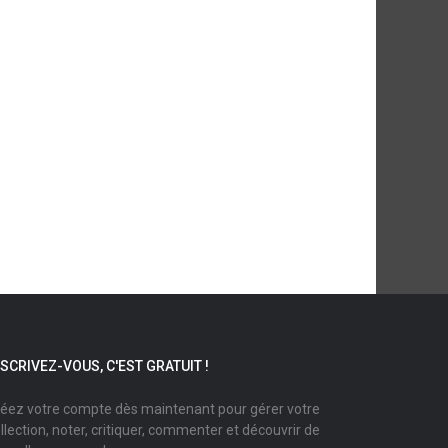
NSCRIVEZ-VOUS, C'EST GRATUIT !
éez votre compte dès maintenant pour gérer votre
llection, noter, critiquer, commenter et découvrir de