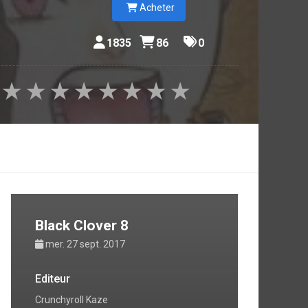
Acheter
1835
86
0
★
★
★
★
★
★
★
★
Black Clover 8
mer. 27 sept. 2017
Editeur
Crunchyroll Kaze