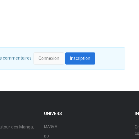
 des commentaires.
Connexion
Inscription
UNIVERS
I
autour des Manga,
MANGA
Cr
co
BD