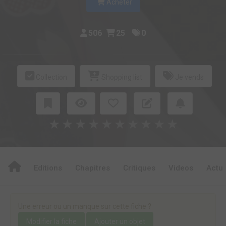
Acheter
506
25
0
Collection
Shopping list
Je vends
★
★
★
★
★
★
★
★
★
★
Editions
Chapitres
Critiques
Videos
Actu
Une erreur ou un manque sur cette fiche ?
Modifier la fiche
Ajouter un objet