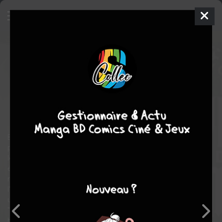
Le pavillon des hommes
3
SIMPLE
ven. 12 févr. 2010
kana
Manga
Shojo
Fumi
YOSHINAGA
Fumi YOSHINAGA
COMPLÈTE
19
tomes
historique
romance
Bouleversement au pavillon des hommes ! Alors que la
progression de l'épidémie de la variole du tengu ne ralentit pas,
le couple que forment la shôgun Iemitsu et Arikoto pose un
épineux problème au palais impérial. En effet, aucune
naissance n'est venue bénir le couple. Dame Kasuga,
l'intendante du palais, exige donc que Arikoto soit remplacé par
un autre jeune homme, ressemblant à Arikoto et qui aura pour
"tâche" de partager la couche de la shôgun et de lui donner un
héritier…