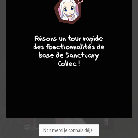
9
8
9
8
Non merci je connais déjà !