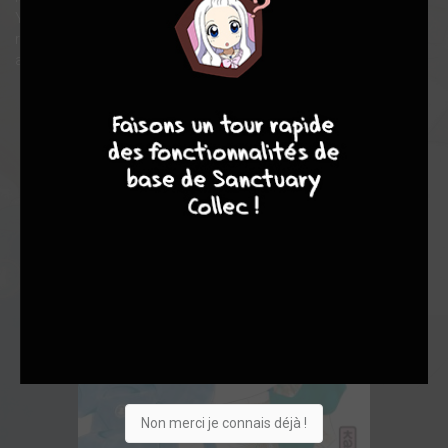
Yoshimune, "La nouvelle Shogun"... Secrets d'alcôve, tensions,
rebondissements nous font revisiter l'époque Edo sous un
angle très original !
8
9
8
7
Non merci je connais déjà !