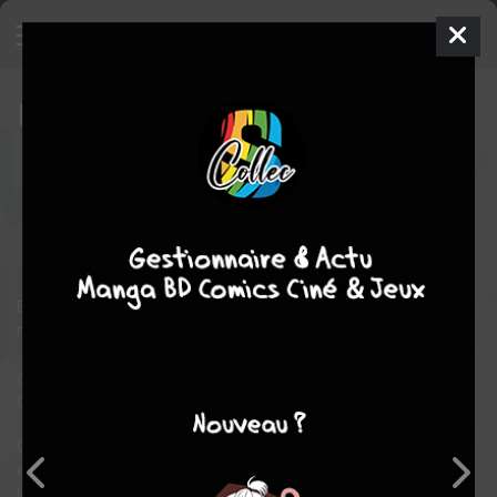
Le pavillon des hommes
18
SIMPLE
ven. 20 août 2021
kana
Manga
Shojo
Fumi
YOSHINAGA
Fumi YOSHINAGA
COMPLÈTE
19
tomes
historique
romance
En 1632, une mystérieuse épidémie a décimé la population
masculine du Japon. 80 ans plus tard, les rôles ont été inversés
: les femmes en plus grand nombre, ont pris en charge les
affaires familiales mais également le pouvoir : le shogun est
désormais une femme !
C'est dans cet univers bouleversé que l'on découvre le pavillon
des hommes, soit les appartements du palais impérial abritant
les 800 plus beaux hommes du pays, à la disposition de